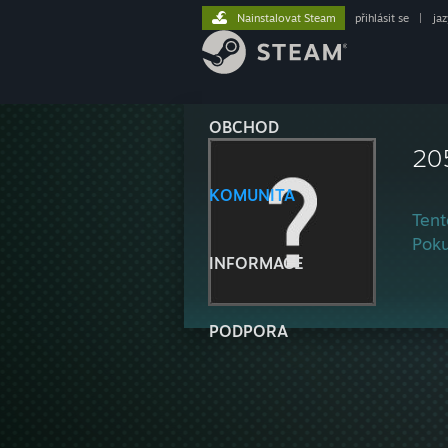
Nainstalovat Steam
přihlásit se
|
ja
OBCHOD
20
KOMUNITA
Tent
Poku
INFORMACE
PODPORA