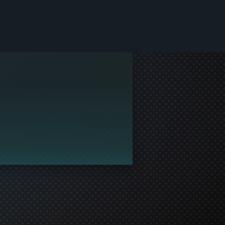
by Steam.
j profil a stal se tak opravdovým členem komunity!