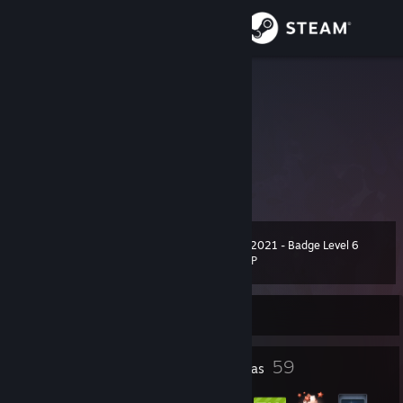
Iniciar sesión
Tienda
sleepingfox
Comunidad
Acerca de
如果好友被我删了请见谅，实在是好友位太少了
Soporte
Winter 2021 - Badge Level 6
Nivel
63
600 EXP
Cambiar idioma
Sin conexión
Descargar Steam Mobile
Ver versión clásica
23
59
Premios del perfil
Insignias