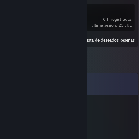
Puzzletrunk Demo
0 h registradas
última sesión: 25 JUL
Ver
Recientes
|
Lista de deseados
|
Reseñas
Comentarios
Ver los
23
comentarios
eemtb55486
18 AGO 2025 a las 6:33
📱🔙
vacikey
1 ENE 2024 a las 7:00