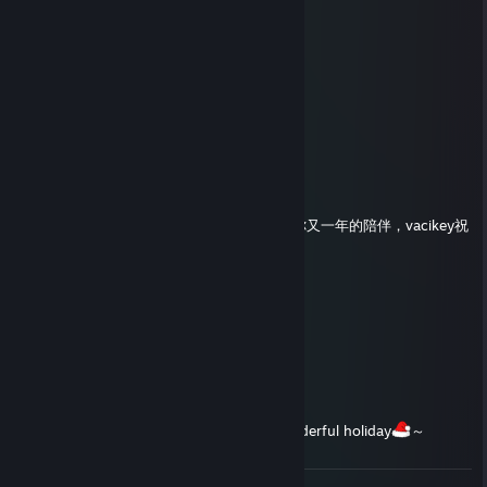
新年快乐！Happy New Year！
2024年也要一起愉快的游戏哟
NEET Ringoo
24 DIC 2023 a las 20:10
Merry Christmas！❤❤❤
vacikey
20 ENE 2023 a las 20:45
今天是中国农历2022年的最后一天啦，感谢你又一年的陪伴，vacikey祝
你除夕快乐呀哎嘿
vacikey
1 ENE 2023 a las 20:33
HAPPY NEW YEAR ！
Aisu
24 DIC 2022 a las 22:52
Merry Christmas
Wishing you a wonderful holiday
～