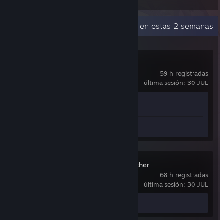
Actividad reciente
0,4 h en estas 2 semanas
Armello
59 h registradas
última sesión: 30 JUL
Avance en los logros
0 de 50
Reseña: 1
Don't Starve Together
68 h registradas
última sesión: 30 JUL
Reseña: 1