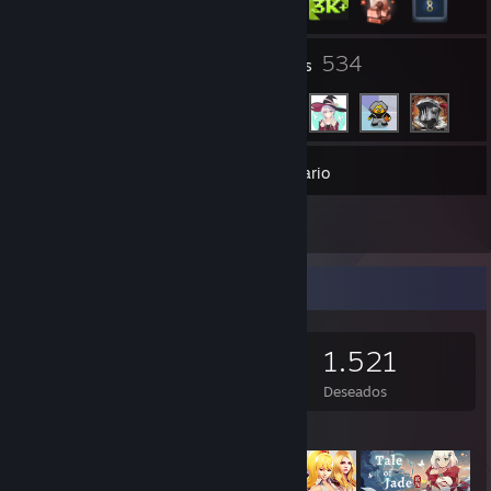
49
534
Grupos
Amigos
3.129
Juegos
Inventario
14
Reseñas
Coleccionista de juegos
3.129
1.059
14
1.521
Juegos
DLC
Reseñas
Deseados
Juegos destacados