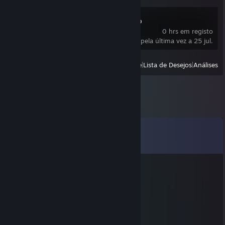
Puzzletrunk Demo
0 hrs em registo
jogado pela última vez a 25 jul.
Ver
Jogados recentemente
|
Lista de Desejos
|
Análises
Comentários
Ver todos os
23
comentários
eemtb55486
18 ago. 2025 às 6:33
📱🔙
vacikey
1 jan. 2024 às 7:00