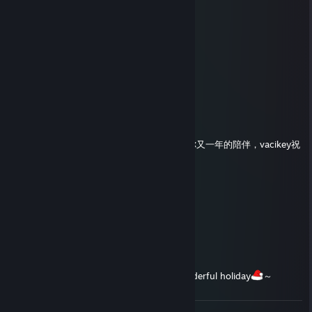
新年快乐！Happy New Year！
2024年也要一起愉快的游戏哟
NEET Ringoo
24 dez. 2023 às 20:10
Merry Christmas！❤❤❤
vacikey
20 jan. 2023 às 20:45
今天是中国农历2022年的最后一天啦，感谢你又一年的陪伴，vacikey祝
你除夕快乐呀哎嘿
vacikey
1 jan. 2023 às 20:33
HAPPY NEW YEAR ！
Aisu
24 dez. 2022 às 22:52
Merry Christmas
Wishing you a wonderful holiday
～