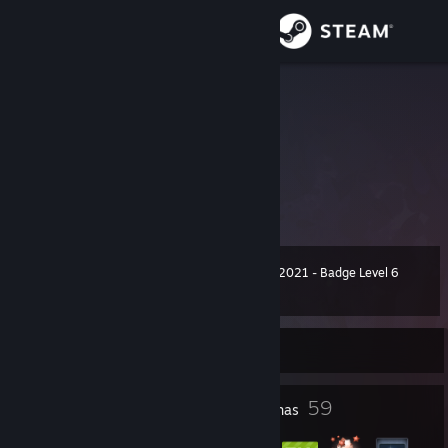
Iniciar sessão
Loja
sleepingfox
Comunidade
Sobre
如果好友被我删了请见谅，实在是好友位太少了
Apoio
Winter 2021 - Badge Level 6
Nível
63
600 XP
Alterar idioma
Online
Instala a app móvel do Steam
Ver versão para computadores
23
59
Prémios do perfil
Medalhas