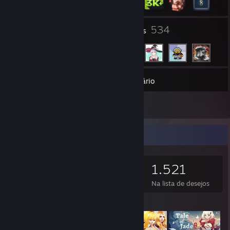
49
534
Grupos
Amigos
3.130
Jogos
Inventário
14
Análises
Colecionador de jogos
3.130
1.059
14
1.521
Jogos
DLCs
Análises
Na lista de desejos
Jogos em destaque