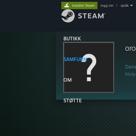
Installer Steam
logg inn
|
språk
BUTIKK
or
SAMFUNN
Denn
Hvis
OM
STØTTE