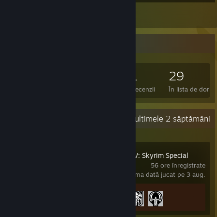
1
Recenzii
Colecționar de jocuri
110
241
1
29
Jocuri deținute
DLC-uri deținute
Recenzii
În lista de dorin
Activitate recentă
0,6 ore în ultimele 2 săptămâni
The Elder Scrolls V: Skyrim Special
Edition
56 ore înregistrate
ultima dată jucat pe 3 aug.
Progresul realizărilor
3 din 75