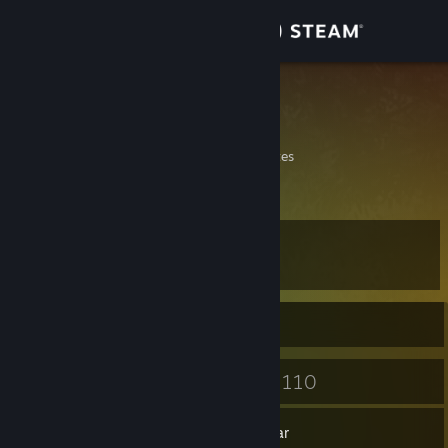
Conectează-te
Magazin
otoniel
Otoniel
Comunitate
California, United States
Despre
Nivel
Asistență
10
Schimbă limba
În prezent online
Obține aplicația Steam pentru dispozitive mobile
8
110
Insigne
Jocuri
Vezi site în versiunea pentru desktop
Inventar