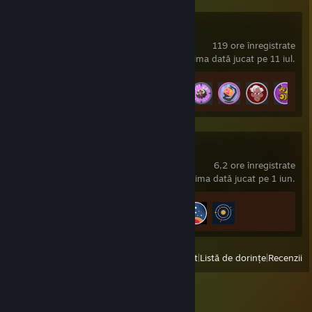
Grounded
119 ore înregistrate
ultima dată jucat pe 11 iul.
Progresul realizărilor
36 din 45
+
Starfield
6,2 ore înregistrate
ultima dată jucat pe 1 iun.
Progresul realizărilor
3 din 82
Afișează
Toate titlurile jucate recent
|
Listă de dorințe
|
Recenzii