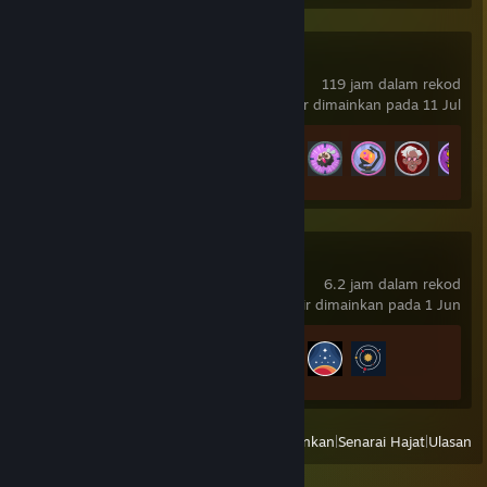
Grounded
119 jam dalam rekod
terakhir dimainkan pada 11 Jul
Kemajuan Pencapaian
36 daripada 45
Starfield
6.2 jam dalam rekod
terakhir dimainkan pada 1 Jun
Kemajuan Pencapaian
3 daripada 82
Lihat
Semua Baru Dimainkan
|
Senarai Hajat
|
Ulasan