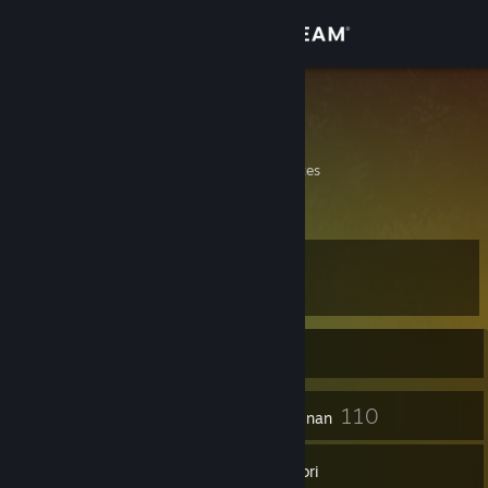
Sign in
Gedung
otoniel
Otoniel
Komuniti
California, United States
Tentang
Tahap
Sokongan
10
Ubah bahasa
Sedang Dalam Talian
Dapatkan Steam Mobile App
8
110
Lencana
Permainan
Lihat laman web desktop
Inventori