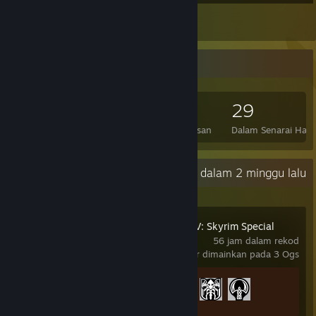
1
Ulasan
Pengumpul Permainan
110
241
1
29
Permainan Dimiliki
DLC Dimiliki
Ulasan
Dalam Senarai Haja
Aktiviti Terkini
0.6 jam dalam 2 minggu lalu
The Elder Scrolls V: Skyrim Special
Edition
56 jam dalam rekod
terakhir dimainkan pada 3 Ogs
Kemajuan Pencapaian
3 daripada 75