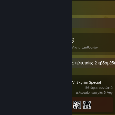
1
Κριτικές
Συλλέκτης παιχνιδιών
110
241
1
29
Παιχνίδια
DLC
Κριτικές
Στη Λίστα Επιθυμιών
Πρόσφατη δραστηριότητα
0,6 ώρες τις τελευταίες 2 εβδομάδ
The Elder Scrolls V: Skyrim Special
Edition
56 ώρες συνολικά
τελευταίο παιχνίδι 3 Αυγ
Πρόοδος επιτευγμάτων
3 από 75