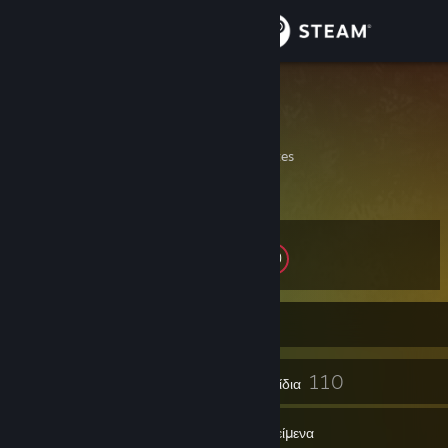
Σύνδεση
Κατάστημα
otoniel
Otoniel
Κοινότητα
California, United States
Σχετικά
Επίπεδο
Υποστήριξη
10
Αλλαγή γλώσσας
Σε σύνδεση
Αποκτήστε την εφαρμογή Steam για κινητές συσκευές
8
110
Εμβλήματα
Παιχνίδια
Προβολή ιστοσελίδας για υπολογιστές
Αντικείμενα