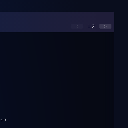
<
1
2
>
s :)