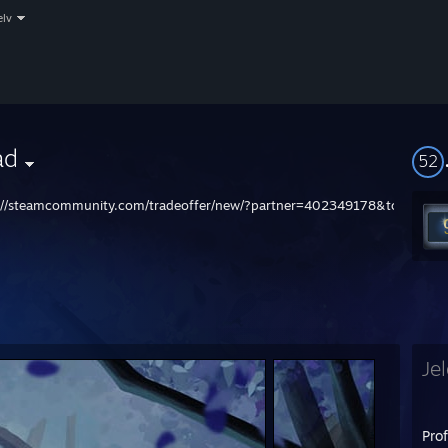
elv
ad
52
://steamcommunity.com/tradeoffer/new/?partner=402349178&token=-f
Je
Prof