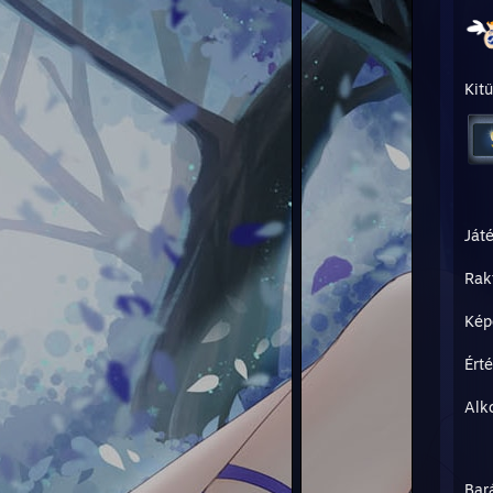
Kit
Ját
Rak
Kép
Ért
Alk
Bar