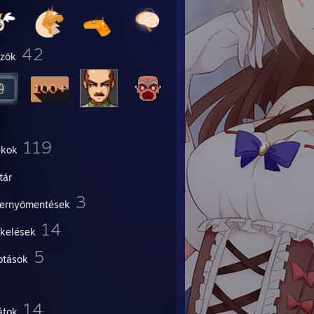
42
űzők
119
ékok
tár
3
ernyőmentések
14
ékelések
5
otások
14
átok