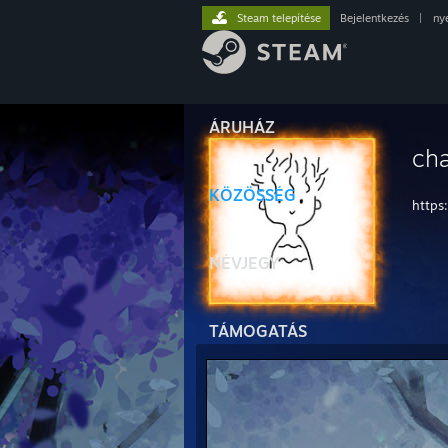
Steam telepítése
Bejelentkezés
|
ny
ÁRUHÁZ
ch
KÖZÖSSÉG
https
NÉVJEGY
TÁMOGATÁS