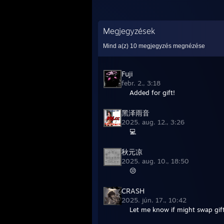
Megjegyzések
Mind a(z)
10
megjegyzés megnézése
Fuji
febr. 2., 3:18
Added for gift!
黑泽雨音
2025. aug. 12., 3:26
💻
秋元凉
2025. aug. 10., 18:50
😒
CRASH
2025. jún. 17., 10:42
Let me know if might swap gift