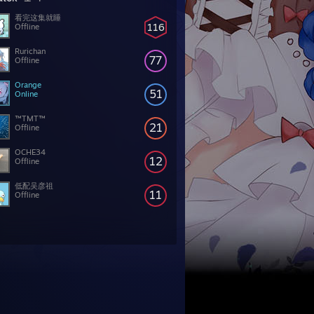
看完这集就睡
116
Offline
Rurichan
77
Offline
Orange
51
Online
™TMT™
21
Offline
OCHE34
12
Offline
低配吴彦祖
11
Offline