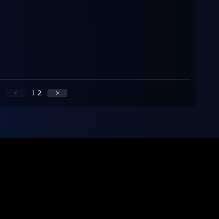
<
1
2
>