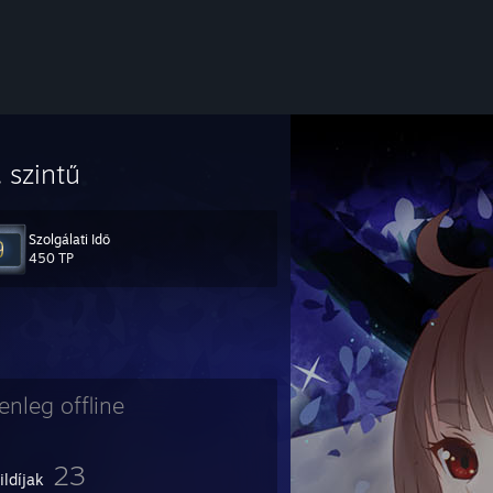
. szintű
NOSYpe
Szolgálati Idő
450 TP
lenleg offline
23
ildíjak