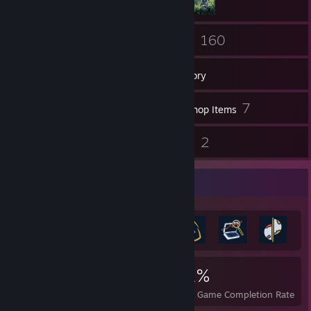
72
160
Friends
Games
Inventory
1,235
7
Screenshots
Workshop Items
49
2
Reviews
Guides
Achievement Showcase
1,159
12
31%
Achievements
Perfect Games
Avg. Game Completion Rate