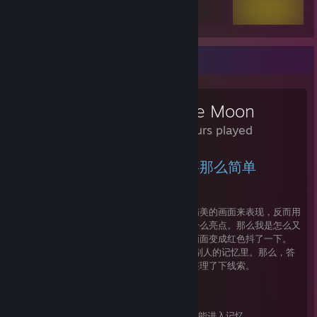
Review Showcase
To the Moon
7.4 Hours played
绝非老约翰尼感人的爱情故事那么简单
悬疑+推理
起初我给的是差评，因为诉说爱情故事不用精美的画面来表现，反而用
这种像素画质。再说故事本身比较平庸，没什么亮点。那么我是怎么又
给它好评呢，卸载它的时候想起故事的结尾画面变成红色抖了一下。
Oh！！剧情反转，这意味着沃茨医生存在在别人的记忆里。那么，答
案在哪里，我玩了下本体之外的两个小章，整理了下线索。
基本原理
1.仪器需要通电，病人和医生需要佩戴头盔才能进入记忆