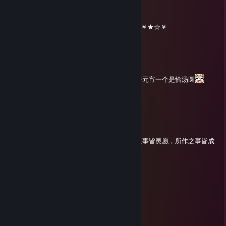
║╚╝║══║═║═║╚╝║ ☆¸.•°*”˜˜”*°•.¸☆
║╔╗║╔╗║╔╣╔╩╗╔╝ ★ ℕ𝔼𝕎 𝕐𝔼𝔸ℝ ☆
╚╝╚╩╝╚╩╝╚╝═╚╝ ￥☆★☆★☆￥★☆★☆￥★☆￥
黑栖北方
Feb 11, 2025 @ 8:13pm
元宵节快乐呢~
今天记得恰元宵喵ww不过南北方貌似一个是恰元宵一个是恰汤圆
冷知识！汤圆和元宵其实不是一个东西哦
黑栖北方
Jan 29, 2025 @ 12:28am
新年快乐呢~
北方祝你2025年天天开心，心想事成！所求之事皆灵愿，所作之事皆成
功，所遇之事皆顺心
黑栖北方
Jan 1, 2025 @ 1:16am
新年快乐呢
黑栖北方
Sep 15, 2024 @ 9:20am