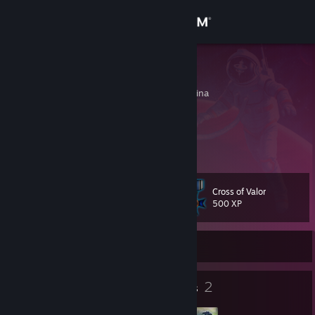
Sign in
Store
乌鸦掀桌子
Yantai, Shandong, China
Community
About
花开有期，花期不同
Support
Cross of Valor
Level
51
500 XP
Change language
Currently Offline
Get the Steam Mobile App
View desktop website
78
2
Badges
Groups