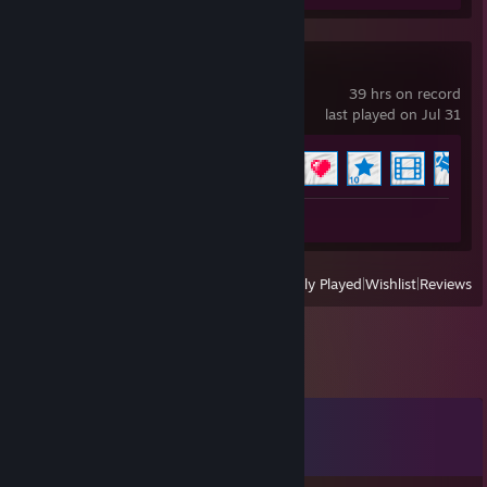
再来瓶二锅头我还能接着吹
Wallpaper Engine
39 hrs on record
last played on Jul 31
Achievement Progress
10 of 17
Workshop Submission 1
View
All Recently Played
|
Wishlist
|
Reviews
Comments
View all
126
comments