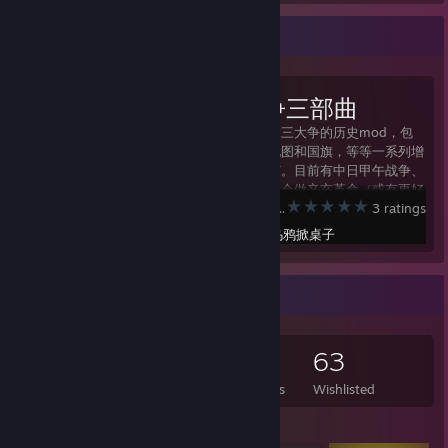
Workshop Showcase
近代战争三部曲
这里是描述清末三大争的历史mod，包
含事件，还原地图和国旗，等等一系列增
强代入感的细节。目前有中日甲午战争、
日俄战争，以后会做辛亥革命（或有更好
Making History: The Great War
3 ratings
的主意）。 这些mod以及附带的事件将
对当时清政府局势有更加危机的认识，我
Created by -
乌鸦掀桌子
们不是历史进程的参与者，但可以在
mod事件的选项中来改变、决策，以创
造不一样的历史。
Game Collector
160
182
49
63
Games Owned
DLC Owned
Reviews
Wishlisted
Featured Games