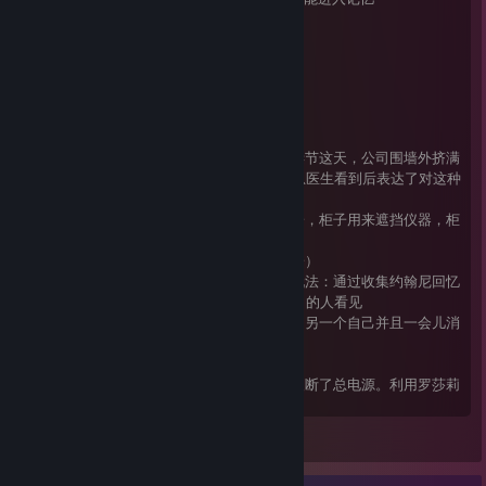
2.病人是将死之人
3.进入记忆需要能唤醒记忆的物品
4.进入记忆中，医生可对周围人隐身，屏蔽
线索
1.约翰尼的工作结束，沃茨医生发现了异常。
2.圣诞节前，有几个人往公司内扔番茄。圣诞节这天，公司围墙外挤满
了抗议的人群，并丢了大量的番茄。罗莎莉恩医生看到后表达了对这种
技术的怀疑，而沃茨医生表示支持。
3.第二小章，沃茨医生办公室新增了一个柜子，柜子用来遮挡仪器，柜
子内装满了番茄酱。
4.沃茨医生的办公室，有约翰尼的物品（兔子）
5.沃茨请罗莎莉恩玩他自己制作的小游戏（玩法：通过收集约翰尼回忆
物品，躲避僵尸，实现通关），并且被全公司的人看见
6.罗莎莉恩在开车邀请好友过圣诞时，看到了另一个自己并且一会儿消
失了
7.沃茨指出，这台仪器不仅仅有这些功能
8.沃茨会偷偷的进行实验，而在实验中，有人断了总电源。利用罗莎莉
恩医生查找记录断电的人正是沃茨。
9.沃茨直接对罗莎莉恩说，我们存在在一个病人的记忆里。
View all 1 comment
10.游戏中直接显示了有个女人在家中佩戴了头盔，而且健康状况很不
好。