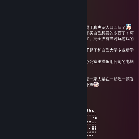
黑栖北方
Feb 16 @ 1:56am
除夕快乐哦~
真的是好久好久没有给大伙留言过了！这回是属于真失踪人口回归了
毕竟已经成为社畜的模样了，好处是可以赚米米买自己想要的东西了！坏
处就是闲暇时间更多是只想睡觉看看视频什么了。完全没有当时玩游戏的
热情，和管理steam留言这方面的精力了
不过未来应该会好很多，毕竟小跳槽了一下。干起了和自己大学专业所学
相近的岗位
虽然现阶段还在适应新环境，不过偶尔还会在办公室里摸鱼用公司的电脑
整点挂机小游戏什么的www
总之未来应该会比现在稍微留言次数多了
对了，今天可是除夕哦！北方咱家的老传统就是一家人聚在一起吃一顿香
喷喷的火锅啦！好奇你们的年夜饭恰什么呢（小声
紫赯
Jan 1 @ 4:11am
⢠⣶⣿⠿⣿⣶⡄⠄⣠⣶⡿⢿⣷⣄⠄⠄⣴⣾⠿⢿⣷⣄⠄⢀⣴⡾⠿⣷⣦⡀
⢸⡿⠄⠄⢈⣿⣿⠄⣿⡿⠄⠄⢹⣿⡆⠸⣿⠃⠄⠄⣿⣿⠄⣿⡿⠋⠉⠙⠻⣷
⠄⠄⢀⣤⣾⡿⠁⠄⣿⡇⠄⠄⢸⣿⡇⠄⠄⠄⣠⣾⡿⠋⠄⣿⣿⣶⣶⣶⣤⡄
⢀⣴⣿⡿⠃⠄⠄⠄⣿⣧⠄⠄⢸⣿⡇⠄⣠⣾⡿⠋⠄⠄⠄⢿⡇⠄⠄⠄⣿⡇
⢸⣿⣿⣶⣶⣶⣶⠄⠙⢿⣷⣶⡿⠟⠄⠸⣿⣿⣶⣶⣶⣶⠄⠘⠿⣷⣶⣾⡿⠃
╔╗╔╦══╦═╦═╦╗╔╗ ★ ★ ★