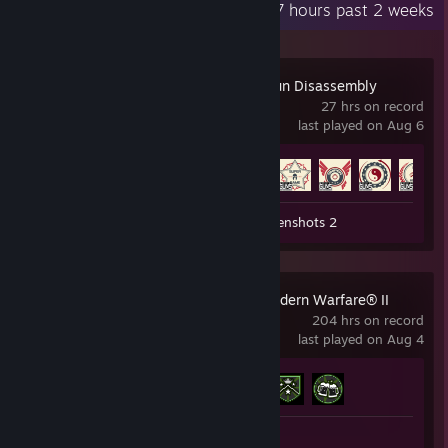
Recent Activity
12.7 hours past 2 weeks
综上，大胆推理
问题1：沃茨和罗莎莉恩是在谁的记忆里
问题2：谁是医生之外的医生
World of Guns: Gun Disassembly
问题3：目的何在
27 hrs on record
last played on Aug 6
那么两位医生存在在别人的回忆中，而且被沃茨发现，是两个真人，而
非程序。也就是沃茨和罗莎莉恩困在这部仪器中了，失去了权限。有点
Achievement Progress
12 of 42
像《源代码》，开发者不知道这部机器实际上创造出了一个崭新的世
界，利用一个事件的经历者调查火车爆炸案的凶手，结果仅剩上半身的
男主角在这个新世界中实现了幸福。沃茨利用他在办公室藏起来的这部
Workshop Submission 1
Screenshots 2
机器，做了不下30次实验，根据线索4，很有可能是在重温约翰尼的记
忆，并且发现了这部机器的额外功能和确定他们正处在一个病人的回忆
中。而重温约翰尼回忆，需要基本原理4，为了掩盖他收藏了全部的约
翰尼记忆物品，他开发了那款小游戏并且让全公司知道，从而为他的实
Call of Duty®: Modern Warfare® II
验作掩护。
204 hrs on record
所以，我推断，现实中，沃茨的实验损害了公司的利益。公司派罗莎莉
last played on Aug 4
恩医生进入昏厥状态下的沃茨医生的回忆中，通过约翰尼的方式（本体
就是在告诉这部仪器的工作方式）来消除沃茨的野心。也就是我们在玩
Achievement Progress
3 of 24
to the moon时,旁边还有个隐形人呢。
好累啊，我觉得可以推荐给敖厂长了(ಡωಡ)hiahiahia
Screenshots 4
Review 1