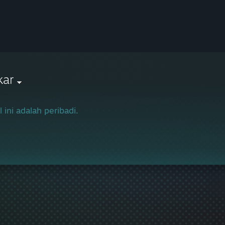
kar
l ini adalah peribadi.