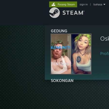
Pasang Steam
sign in
|
bahasa
GEDUNG
Os
KOMUNITI
Profi
TENTANG
SOKONGAN