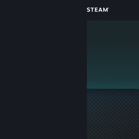
Anmelden
Shop
Oskar
Community
Info
Dieses Profil ist privat.
Support
Sprache ändern
Steam-Mobile-App herunterladen
Desktopversion anzeigen