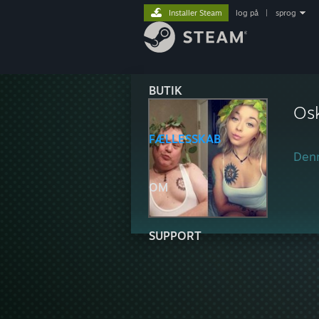
Installer Steam
log på
|
sprog
BUTIK
Os
FÆLLESSKAB
Denn
OM
SUPPORT