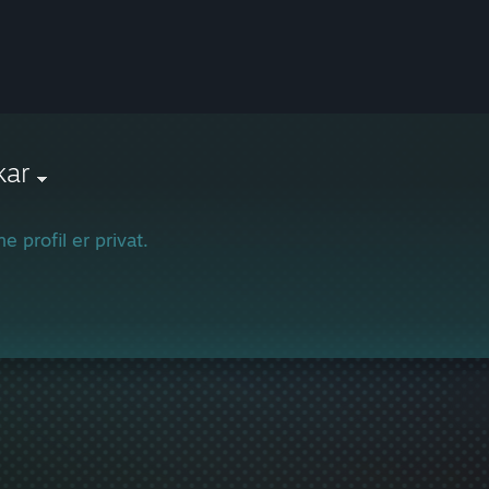
kar
e profil er privat.