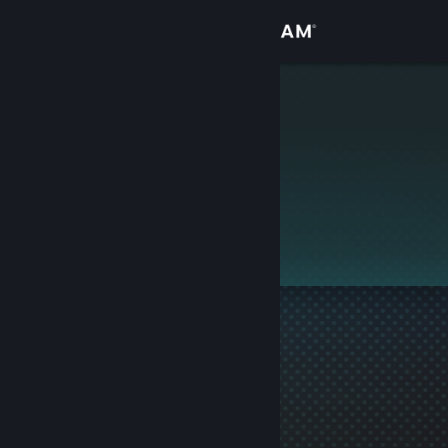
Přihlásit se
Obchod
Oskar
Komunita
Informace
Tento profil je soukromý.
Podpora
Změnit jazyk
Mobilní aplikace služby Steam
Desktopová verze stránky