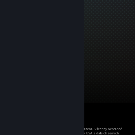
© 2026 Valve Corporation. Všechna práva vyhrazena. Všechny ochranné
známky jsou vlastnictvím příslušných subjektů v USA a dalších zemích.