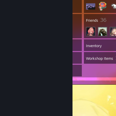
1
36
Groups
Friends
83
Games
Inventory
4
Screenshots
Workshop Items
6
Artwork