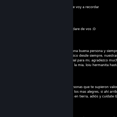
Jul 20 @ 8:52am
Siempre que vea una lesbiana claramente te voy a recordar
Ryden
Jul 17 @ 12:04am
Siempre que vea Steven Universe me recordare de vos :D
검은색
Jun 3 @ 7:39pm
Mi hermanita, la más bonita, la más bella, una buena persona y siemp
conozco tan poco que parece que te conozco desde siempre, nuestras
con nuestros amigos y eso te vuelve especial para mi, agradezco muc
por formar parte de tu vida asi como tu de la mia, loiu hermanita hasta 
Ryden
Jun 2 @ 3:36pm
Eres alguien alegre que conectaste con personas que te supieron valor
recuerdos que tengas de las personas sean los mas alegres, si ahí arriba
recordaríamos las cosas tristes que vivimos en tierra, adiós y cuídate G
Mei
Jun 2 @ 10:49am