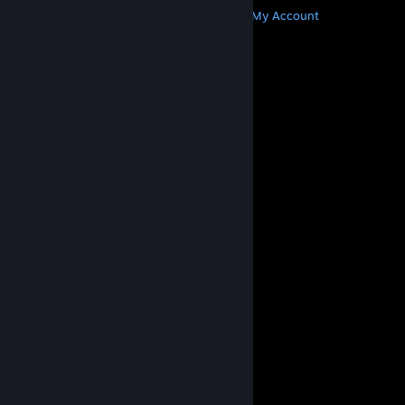
Get Steam
Get Mobile Apps
Get Support
My Account