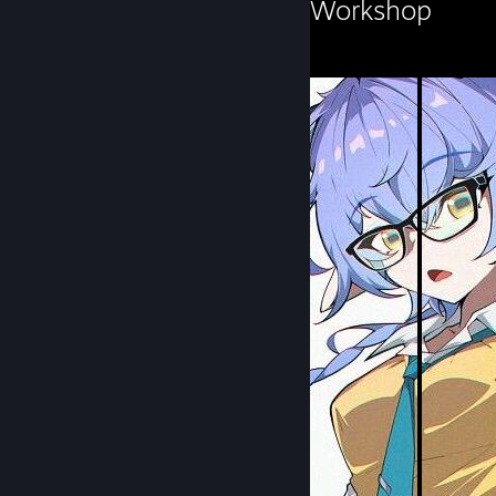
✿Ramielle.Dan✿'s Workshop