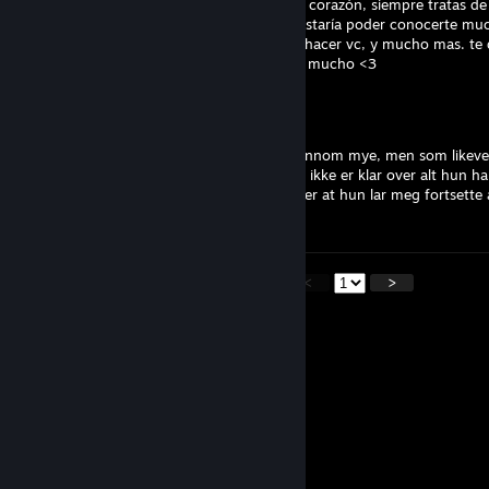
Eres una persona increíble, fuerte, linda de corazón, siempre tratas d
bastante linda en muchos aspectos, me gustaría poder conocerte muc
hacer cosas juntas, ver pelis, anime, jugar, hacer vc, y mucho mas. te
a tener un hueco en mi corazón. Te quiero mucho <3
Tk
May 14 @ 11:29am
Til en helt spesiell person som har vært gjennom mye, men som likeve
dag for å holde ut, og selv om hun kanskje ikke er klar over alt hun ha
stolt over å ha blitt kjent med henne og over at hun lar meg fortsett
er veldig glad i deg, kjære. rawr.~
<
>