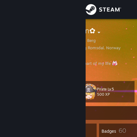
Sign in
Store
✿Ramielle.Dan✿
Aslyr Gabriela Kristiansen Berg
Community
Kristiansund, More og Romsdal, Norway
About
Grateful to each and every person who is a part of my life
Support
Pirate Lv.5
Level
66
Change language
500 XP
Get the Steam Mobile App
Currently Offline
View desktop website
23
60
Profile Awards
Badges