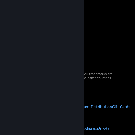
© 2026 Valve Corporation. All rights reserved. All trademarks are
property of their respective owners in the US and other countries.
VAT included in all prices where applicable.
Get Mobile Apps
STEAM
About Steam
Steam SSA
Steamworks
Steam Distribution
Gift Cards
VALVE
About Valve
Jobs
Hardware
Recycling
LEGAL
Privacy
Accessibility
Notices & Policies
Cookies
Refunds
MORE