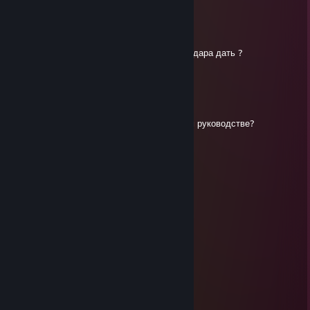
RHODAMINE
Aug 29, 2025 @ 12:54am
Привет можешь ссылку на картинки для радара дать ?
Кинул заявку в друзья
FIRE
May 7, 2025 @ 9:07pm
можешь обновить ссылку на радар в своем руководстве?
😰BEZDARNIY BUBU.MP4🥵
Dec 16, 2024 @ 6:03pm
я твои руки целовал
face666
Dec 8, 2024 @ 4:22am
+rep
RomiQQ
Nov 14, 2024 @ 10:56am
спасибо