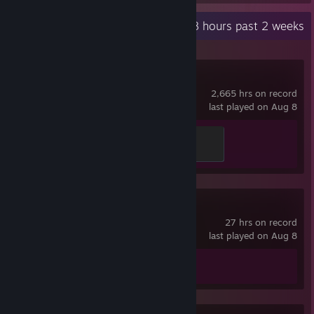
возможност
Recent Activity
3.8 hours past 2 weeks
Dota 2
2,665 hrs on record
last played on Aug 8
Support
100 XP
Spacewar
27 hrs on record
last played on Aug 8
Achievement Progress
0 of 5