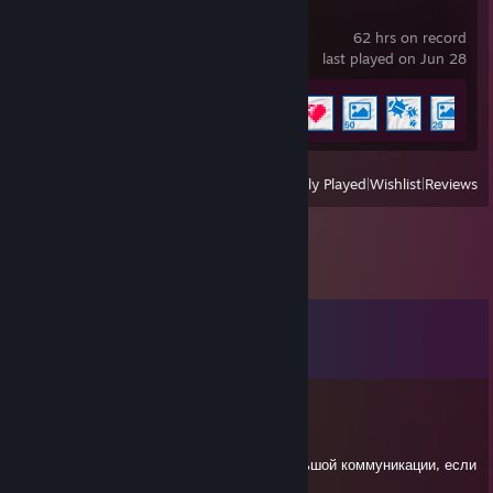
Wallpaper Engine
62 hrs on record
last played on Jun 28
Achievement Progress
6 of 17
View
All Recently Played
|
Wishlist
|
Reviews
Comments
View all
8
comments
Nek0ррелируемый
Sep 25, 2025 @ 3:48am
Прошу принять заявку в друзья для небольшой коммуникации, если
не "проблема".