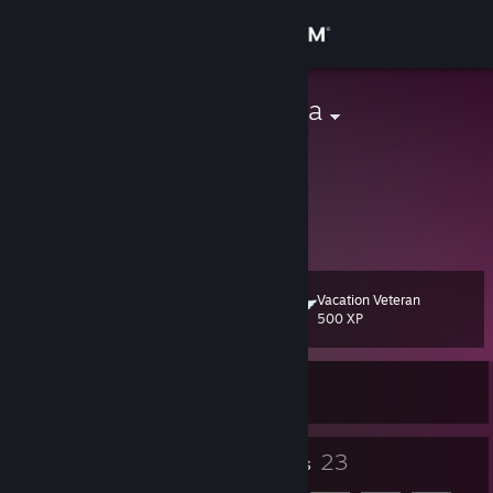
Sign in
Store
Yasu Kata Kaya
󠁳十六號
Community
About
Support
Vacation Veteran
Level
20
500 XP
Change language
Currently Offline
Get the Steam Mobile App
View desktop website
13
23
Badges
Friends