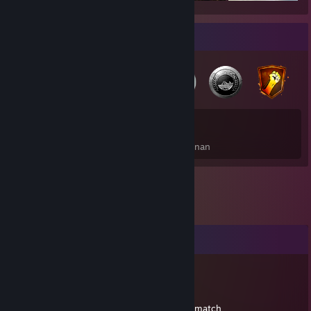
Pengumpul Lencana
21
46
Jumlah Lencana Diperoleh
Kad Permainan
Komen
Blastix
6 Mac, 2024 @ 6:49am
+rep, excellent skill. appreciate you for the match