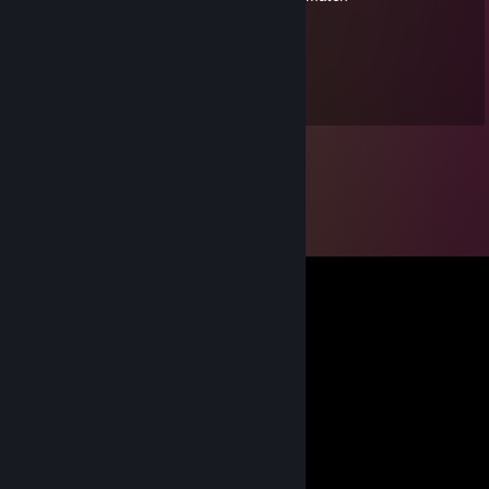
Fun Fact u got controllered
21 Ogs, 2021 @ 3:23pm
BadBoy my friend