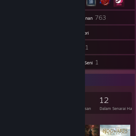
77
763
Rakan
Permainan
Inventori
25
1
Syot Layar
Video
2
1
Ulasan
Karya Seni
Pengumpul Permainan
763
618
2
12
Permainan Dimiliki
DLC Dimiliki
Ulasan
Dalam Senarai Haja
Permainan Ditampilkan