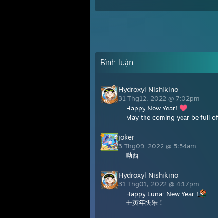
Bình luận
Hydroxyl Nishikino
31 Thg12, 2022 @ 7:02pm
Happy New Year!
May the coming year be full o
joker
3 Thg09, 2022 @ 5:54am
呦西
Hydroxyl Nishikino
31 Thg01, 2022 @ 4:17pm
Happy Lunar New Year !
壬寅年快乐！