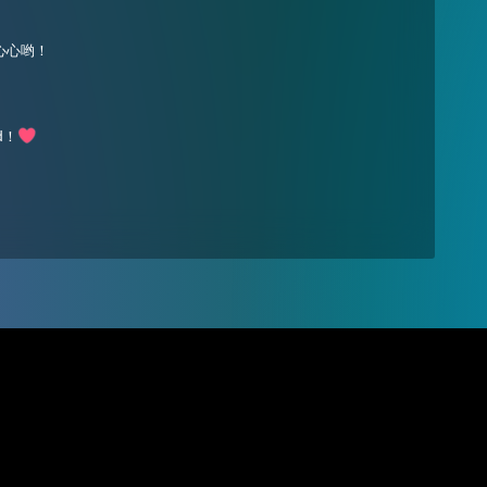
心心哟！
nd！