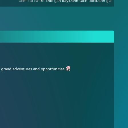
Xem:
Tất cả trò chơi gần đây
|
Danh sách ước
|
Đánh giá
f grand adventures and opportunities.