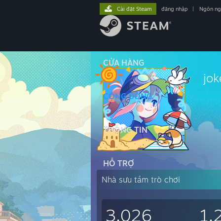
Cài đặt Steam
đăng nhập
|
Ngôn n
CỬA HÀNG
jok
CỘNG ĐỒNG
THÔNG TIN
HỖ TRỢ
Nhà sưu tầm trò chơi
3.026
1.