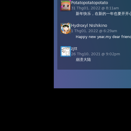
Potatopotatopotato
31 Thg01, 2022 @ 8:11am
新年快乐，在新的一年也要开开
Hydroxyl Nishikino
1 Thg01, 2022 @ 6:29am
Happy new year,my dear frie
zjtt
26 Thg10, 2021 @ 9:02pm
崩溃大陆