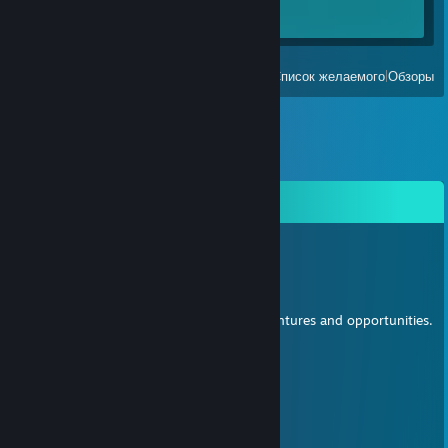
Достижения
0 из 17
Все недавно запущенные
|
Список желаемого
|
Обзоры
Комментарии
Hydroxyl Nishikino
31 дек. 2022 г. в 19:02
Happy New Year!
May the coming year be full of grand adventures and opportunities.
joker
3 сен. 2022 г. в 5:54
呦西