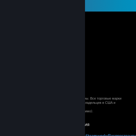
© 2026 Valve Corporation. Все права сохранены. Все торговые марки
являются собственностью соответствующих владельцев в США и
других странах.
Все цены указаны с учётом НДС (если применимо).
Установить мобильные приложения
STEAM
О Steam
Соглашение подписчика Steam
Steamworks
Распространен