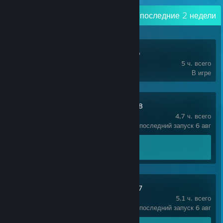
Недавняя активность
256,1 ч. за последние 2 недели
Sakura Swim Club
5 ч. всего
В игре
Sakura Succubus 8
4,7 ч. всего
последний запуск 6 авг
Достижения
0 из 18
Sakura Succubus 7
5,1 ч. всего
последний запуск 6 авг