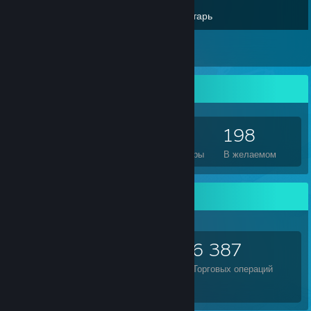
Инвентарь
41
Обзоры
Коллекционер игр
2 993
1 242
41
198
Игр на аккаунте
Дополнений
Обзоры
В желаемом
Предметы на обмен
2 444
126
6 387
Предметов
Совершено обменов
Торговых операций
我是无敌的