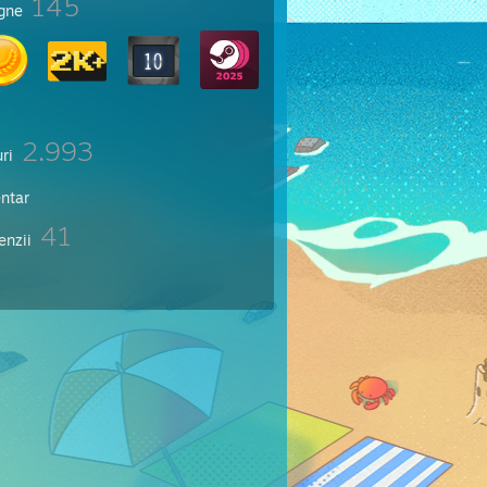
145
igne
2.993
ri
entar
41
enzii