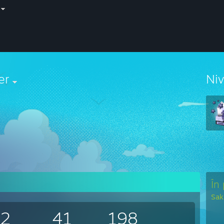
er
Ni
În
Sak
42
41
198