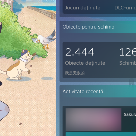
Jocuri deținute
DLC-uri 
Obiecte pentru schimb
2.444
12
Obiecte deținute
Schimbu
我是无敌的
Activitate recentă
Sakur