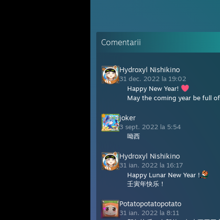
Comentarii
Hydroxyl Nishikino
31 dec. 2022 la 19:02
Happy New Year!
May the coming year be full o
joker
3 sept. 2022 la 5:54
呦西
Hydroxyl Nishikino
31 ian. 2022 la 16:17
Happy Lunar New Year !
壬寅年快乐！
Potatopotatopotato
31 ian. 2022 la 8:11