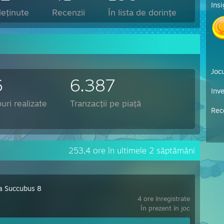
Ins
deținute
Recenzii
În lista de dorințe
Jocu
6
6.387
Inv
ri realizate
Tranzacții pe piață
Rec
253,4 ore în ultimele 2 săptămâni
a Succubus 8
4 ore înregistrate
În prezent în joc