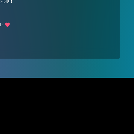
心心哟！
nd！