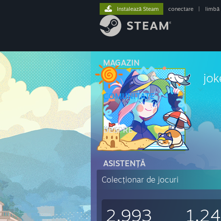
Instalează Steam
conectare
|
limbă
MAGAZIN
jok
COMUNITATE
DESPRE
ASISTENȚĂ
Colecționar de jocuri
2.993
1.2