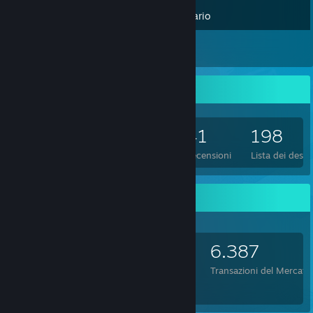
Inventario
41
Recensioni
Collezionista di giochi
2.993
1.242
41
198
Giochi posseduti
DLC posseduti
Recensioni
Lista dei desid
Oggetti scambiabili
2.444
126
6.387
Oggetti posseduti
Scambi completati
Transazioni del Mercato
我是无敌的