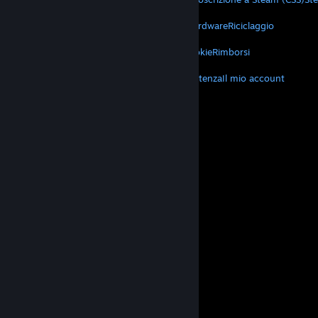
VALVE
Informazioni su Valve
Lavora con noi
Hardware
Riciclaggio
TERMINI LEGALI
Privacy
Accessibilità
Avvisi e politiche
Cookie
Rimborsi
ALTRO
Scarica Steam
Scarica le app mobili
Assistenza
Il mio account