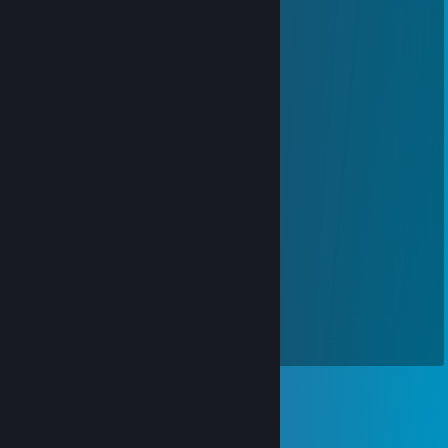
Hydroxyl Nishikino
31 gen 2022, ore 16:17
Happy Lunar New Year !
壬寅年快乐！
Potatopotatopotato
31 gen 2022, ore 8:11
新年快乐，在新的一年也要开开心心哟！
Hydroxyl Nishikino
1 gen 2022, ore 6:29
Happy new year,my dear friend！
zjtt
26 ott 2021, ore 21:02
崩溃大陆