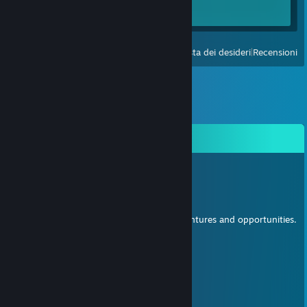
Achievement
0 di 15
Visualizza
Prodotti avviati di recente
|
Lista dei desideri
|
Recensioni
Commenti
Hydroxyl Nishikino
31 dic 2022, ore 19:02
Happy New Year!
May the coming year be full of grand adventures and opportunities.
joker
3 set 2022, ore 5:54
呦西