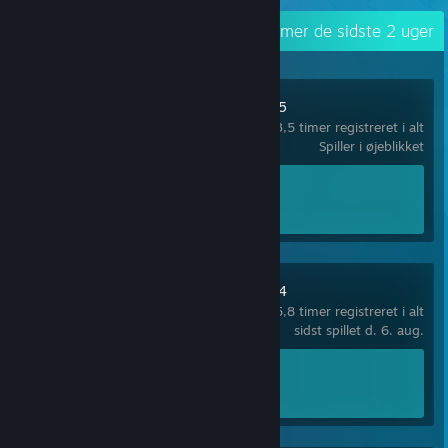
Nylig aktivitet
251,4 timer de sidste 2 uger
Sakura Succubus 5
3,5 timer registreret i alt
Spiller i øjeblikket
Præstationsfremskridt
0 ud af 14
Sakura Succubus 4
5,8 timer registreret i alt
sidst spillet d. 6. aug.
Præstationsfremskridt
0 ud af 14