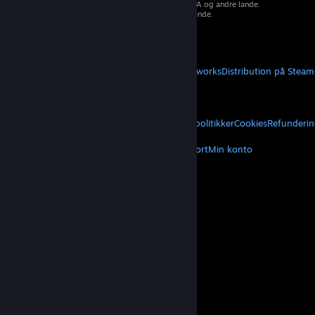
varemærker tilhører deres respektive ejere i USA og andre lande.
Moms inkluderet i alle priser, hvor det er gældende.
Hent mobilapps
STEAM
Om Steam
Steam-abonnentaftale
Steamworks
Distribution på Steam
VALVE
Om Valve
Karriere
Hardware
Genbrug
JURIDISK
Privatliv
Tilgængelighed
Meddelelser og politikker
Cookies
Refunderin
MERE
Hent Steam
Hent mobilapps
Kundesupport
Min konto