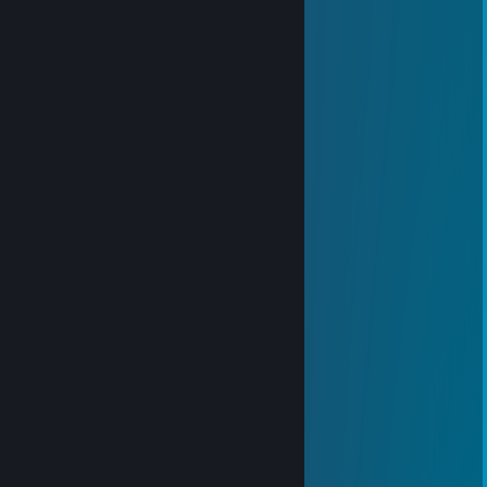
joker
3. sep. 2022 kl. 5:54
呦西
Hydroxyl Nishikino
31. jan. 2022 kl. 16:17
Happy Lunar New Year !
壬寅年快乐！
Potatopotatopotato
31. jan. 2022 kl. 8:11
新年快乐，在新的一年也要开开心心哟！
Hydroxyl Nishikino
1. jan. 2022 kl. 6:29
Happy new year,my dear friend！
zjtt
26. okt. 2021 kl. 21:02
崩溃大陆