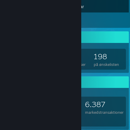
Inventar
41
Anmeldelser
Spilsamler
2.993
1.242
41
198
spil ejet
DLC ejet
Anmeldelser
på ønskelisten
Genstande til byttehandel
2.444
126
6.387
ejede emner
byttehandler foretaget
markedstransaktioner
我是无敌的