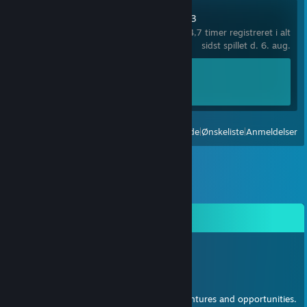
Sakura Succubus 3
4,7 timer registreret i alt
sidst spillet d. 6. aug.
Præstationsfremskridt
0 ud af 13
Vis:
Alle nyligt spillede
|
Ønskeliste
|
Anmeldelser
Kommentarer
Hydroxyl Nishikino
31. dec. 2022 kl. 19:02
Happy New Year!
May the coming year be full of grand adventures and opportunities.