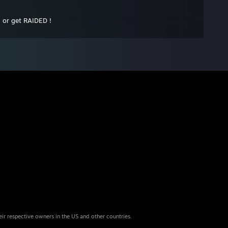
m or get RAIDED !
eir respective owners in the US and other countries.