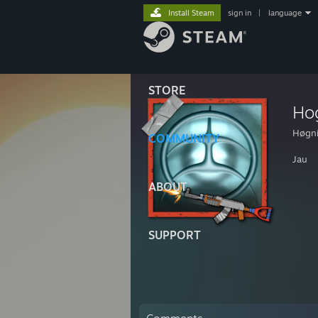
Install Steam
sign in
|
language
STORE
Ho
Høgn
COMMUNITY
Jau
ABOUT
SUPPORT