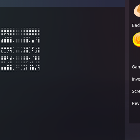
Bad
⣿⣿⣿⣿⣿⣿⣿⣿⣿⣿⣿⣿⣿⣿
⡿⠛⢋⣹⣿⠛⠛⠛⣻⣿⡟⠛⢿⣿
⣠⣾⣿⣿⣿⠄⣿⣿⣿⣿⠄⣶⠈⣿
⣿⣿⣿⣿⣿⠄⠹⠿⢿⣿⠄⡿⢀⣿
⣿⣧⣤⡌⢹⠄⣿⣷⣾⣿⠄⢁⣼⣿
⣿⣿⣿⠇⣼⠄⣿⣿⣿⣿⠄⠈⣿⣿
⠙⠛⠃⣰⣿⠄⣿⣿⣿⡏⢰⡇⢸⣿
Ga
⣿⣿⣿⣿⣿⣄⣉⣡⣴⡇⢸⣿⣆⣹
Inv
Scr
Rev