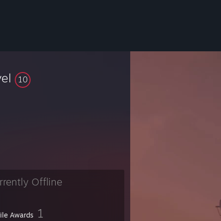
vel
10
rrently Offline
1
file Awards