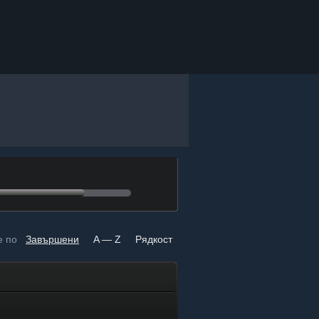
е по
Завършени
A — Z
Рядкост