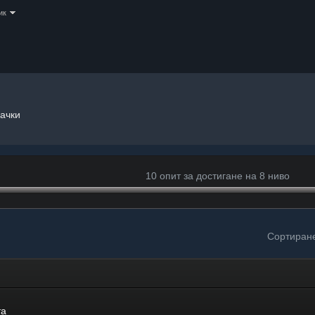
ик
ачки
10 опит за достигане на 8 ниво
Сортиран
та