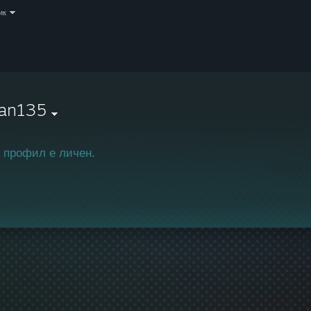
ик
ran135
 профил е личен.