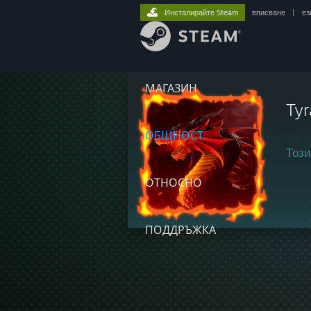
Инсталирайте Steam
вписване
|
ез
МАГАЗИН
Ty
ОБЩНОСТ
Този
ОТНОСНО
ПОДДРЪЖКА