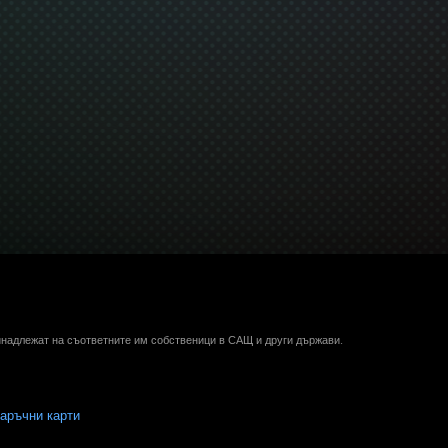
ринадлежат на съответните им собственици в САЩ и други държави.
аръчни карти