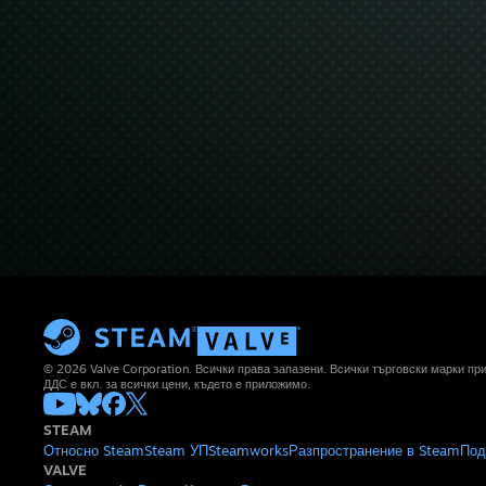
© 2026 Valve Corporation. Всички права запазени. Всички търговски марки п
ДДС е вкл. за всички цени, където е приложимо.
STEAM
Относно Steam
Steam УП
Steamworks
Разпространение в Steam
Под
VALVE