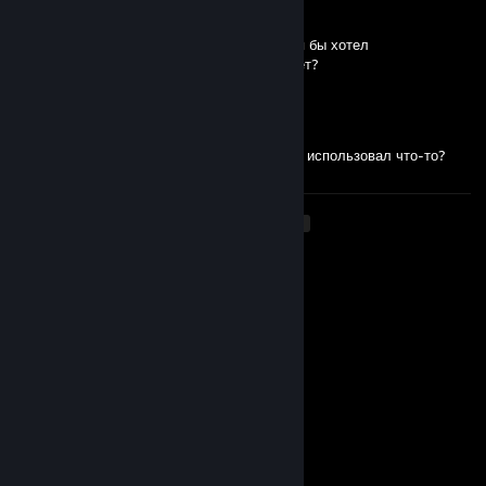
Mar 9, 2020 @ 1:37pm
Меня тоже просто так забанили патрулем,я бы хотел
спросить,решил ли ты это проблему или нет?
ma1ton
Mar 9, 2020 @ 1:22pm
Ответь, тебе дали рил просто так ? Или ты использовал что-то?
<
>