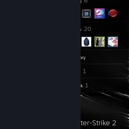
1
6
Profile Awards
Badges
3
20
Groups
Friends
58
Games
Inventory
13
1
Screenshots
Videos
1
1
Reviews
Artwork
Favorite Game
Counter-Strike 2