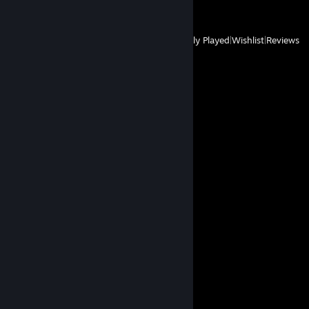
View
All Recently Played
|
Wishlist
|
Reviews
Comments
View all
55
comments
Peevy
Feb 16, 2025 @ 5:21am
+rep Nice survivor.
Уебок с топором
Feb 18, 2024 @ 1:44pm
сорри что криво(
Уебок с топором