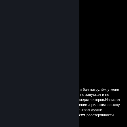
Feb 18, 2024 @ 1:44pm
⠀ ⣸⣿⣿⡀⠀⠀⠀⠀⠀⠀⢀⣿⣿⣇⠀⠀⠀
⠀⣠⣾⣿⡟⠙⢿⣦⡀⠀⠀⠀⣴⡿⠏⠻⣿⣷⣄⠀
⠺⣿⣿⣿⠀⠀⠀⠙⣷⣄⣠⣾⠟⠀⠀⠀⣿⣿⣿⠗
⠀⠈⠙⠛⠀⠀⠀⠀⢨⣿⣿⡅⠀⠀⠀⠀⠛⠋⠁⠀
⠀⠀⠀⠀⠀⠀⣀⣶⠟⠁⠈⠻⣷⡄⠀⠀⠀⠀⠀⠀
⠀⠀⠀⠀⣠⣴⠟⠃⠀⠀⠀⠀⠈⠻⣦⣄⠀⠀⠀⠀
⠀⠀⣠⣾⡿⠋⠀⠀⠀⠀⠀⠀⠀⠀⠙⢿⣷⡄⠀⠀
⠀⠀⠙⠉⠀⠀⠀⠀⠀⠀⠀⠀⠀⠀⠀⠀⠉⠉
⠀⠀⠀⠀Лучшее средство
от головной боли – это топор.
⠀⠀⠀⠀⠀⠀Скоро буду.
⠀Искренне, твой дровосек.
бургер
Mar 9, 2020 @ 1:41pm
без причины буквально пол часа назад дали бан патрулём,у меня
2200 часов,читы никогда на этом аккаунте не запускал и не
собирался,играл для интереса и всегда осуждал читеров.Написал
в поддержку с просьбой пересмотреть решение ,приложил ссылку
на демку с одной из последних игр где я отыграл лучше
тиммейтов,буду теперь ждать,в полной ♥♥♥♥♥ расстерянности
легенда7895