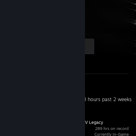
2,266
Hours played
Global Sentinel
500 XP
Achievement Progress
0 of 1
Screenshots 12
Review 1
Recent Activity
84.3 hours past 2 weeks
Grand Theft Auto V Legacy
289 hrs on record
Currently In-Game