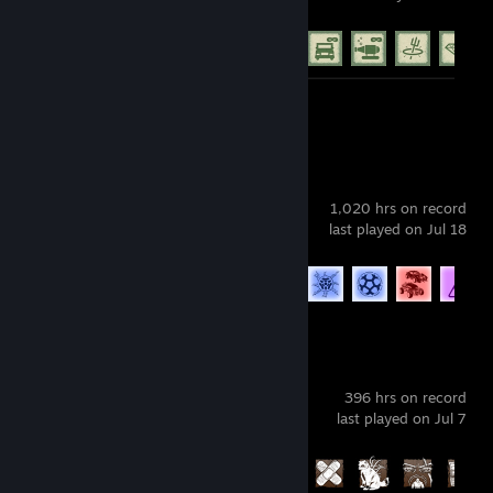
Achievement Progress
19 of 77
Screenshot 1
Rocket League
1,020 hrs on record
last played on Jul 18
Achievement Progress
78 of 88
Dead by Daylight
396 hrs on record
last played on Jul 7
Achievement Progress
83 of 303