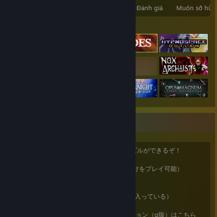
Trò chơi đã sở hữu
DLC đã sở hữu
Đánh giá
Muốn sở hữu
Trò chơi tiêu biểu
♟️チェスはいいぞ
LichessとLucas Chessがあれば、無限にパズルができるぞ！
Lichess（タクティクス問題から詰め問題だけをプレイ可能）
https://lichess.org/
Lucas Chess（一手詰め二手詰めが１８万問入っている）
https://lucaschess.pythonanywhere.com/
※今後更新が継続される予定の新しいバージョン（α版）はこちら