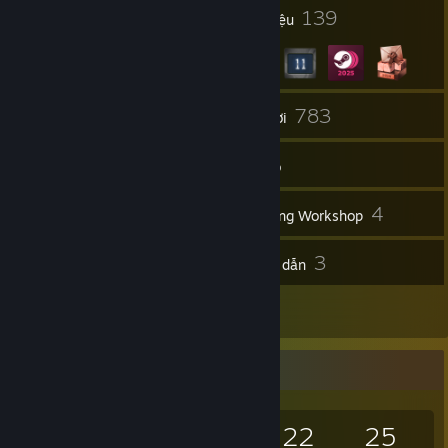
4
139
Giải thưởng hồ sơ
Huy hiệu
5
783
Nhóm
Trò chơi
Kho đồ
5.609
4
Ảnh chụp
Nội dung Workshop
22
3
Đánh giá
Hướng dẫn
17
Tác phẩm
Nhà sưu tầm trò chơi
783
171
22
25