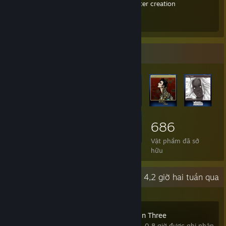
種族・キャラクリ用品[1.4] Races, Character creation
RPGにしよう for playing as an RPG
Trưng bày vật phẩm
686
Vật phẩm đã sở
hữu
Hoạt động gần đây
4,2 giờ hai tuần qua
Zen Chess: Mate in Three
0,8 giờ được ghi nhận