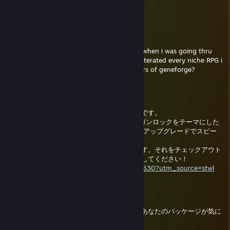
Cute pfp ><
TEMMIE
30 Thg08, 2024 @ 7:58pm
steam randomly showed me your pictures when i was going thru
the baulders gate 2 stuff and you have obliterated every niche RPG i
know of, have you looked into the remasters of geneforge?
creepyaru
29 Thg04, 2023 @ 7:21pm
こんにちは、私はインディーゲームの開発者です。
現在、ヴァンパイア・サバイバーズ、FTL、ガンロックをテーマにした
3Dゲームを開発中で、宇宙を舞台に、武器のアップグレードでスピー
ドランに対応する。
すべての種類のフィードバックは感謝されます。それをチェックアウト
し、それをウィッシュリストすることを検討してください！
https://store.steampowered.com/app/2285630?utm_source=stwl
HiroAndZero
6 Thg02, 2023 @ 6:51am
あなたが常に共有しているこれらの画像で、あなたのパッケージが気に
なっていたのです。