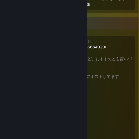
https://github.com/lukasmonk/lucaschessR6
■■
良かったゲームのリスト兼キュレーターです↓↓↓
https://store.steampowered.com/curator/36634929/
決してサムズダウンではないし面白いんだけど、おすすめとも言いづ
らいゲームは
こっち
にポストします
各ゲームのおすすめmodについては
こちら
にポストしてます
■
Baldur's Gate 3
基本システム解説メモ
クラス使用感
おすすめMOD（QOL系）
Rimworld MOD lists
ベースMOD [1.4] My permanent list