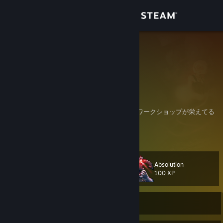
Đăng nhập
Cửa hàng
neznez
Japan
Cộng đồng
Thông tin
好きなジャンル：
CRPG / 2Dパズル / ADV / レトロ・ドット絵 / ワークショップが栄えてる
やつ
Hỗ trợ
Xem thêm thông tin
フレンド承認は、ゲームのプレイ傾向にシンパシーを感じるかどうかで判
断しています。
Thay đổi ngôn ngữ
プロフ画像はAIで作りました。
Absolution
Cấp
111
100 XP
Cài ứng dụng Steam di động
Xem web cho desktop
Rời mạng