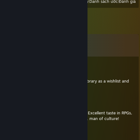
Xem:
Tất cả trò chơi gần đây
|
Danh sách ước
|
Đánh giá
Bình luận
Xem tất cả
53
bình luận
altondavisver4
20 Thg02 @ 11:56am
Great taste in games. I'm gonna use your library as a wishlist and
recommendation list.
Arim
12 Thg03, 2025 @ 8:33am
Found you on a Divine Divinity screenshot. Excellent taste in RPGs,
BG3 to Pool of Radiance and all in between, man of culture!
Elipsia
14 Thg12, 2024 @ 8:42am