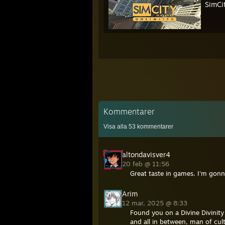
SimCi
Kommentarer
Visa alla
53
kommentarer
altondavisver4
20 feb @ 11:56
Great taste in games. I'm gonn
Arim
12 mar, 2025 @ 8:33
Found you on a Divine Divinity
and all in between, man of cul