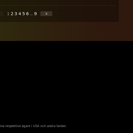
1
2
3
4
5
6
...
9
>
sina respektive ägare i USA och andra länder.