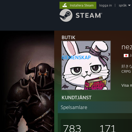
Installera Steam
logga in
|
språk
BUTIK
ne
J
GEMENSKAP
好き
CRP
OM
フレ
Visa 
プロ
KUNDTJÄNST
Spelsamlare
783
171