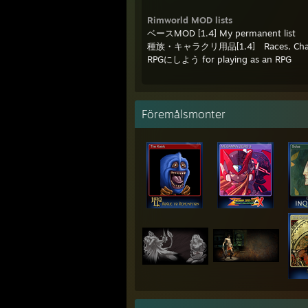
Rimworld MOD lists
ベースMOD [1.4] My permanent list
種族・キャラクリ用品[1.4] Races, Charac
RPGにしよう for playing as an RPG
Föremålsmonter