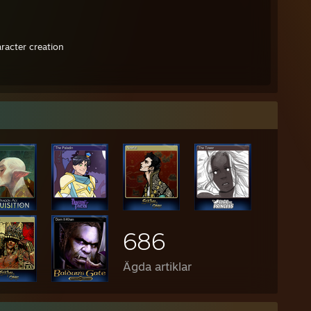
ter creation
686
Ägda artiklar