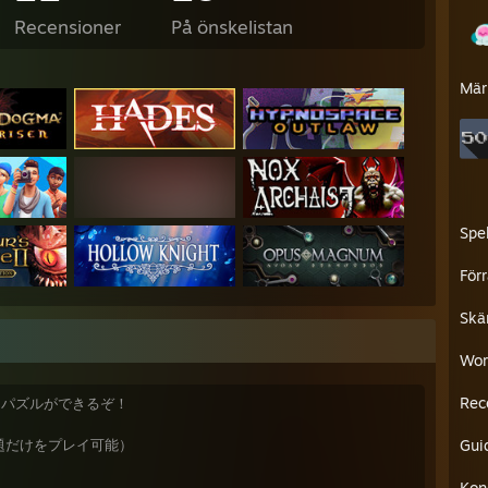
Recensioner
På önskelistan
Mär
Spe
För
Skä
Wor
Rec
、無限にパズルができるぞ！
問題だけをプレイ可能）
Gui
Kon