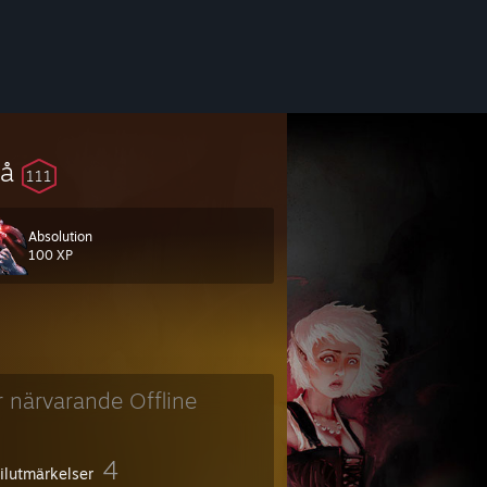
vå
111
Absolution
100 XP
ます。
r närvarande Offline
4
filutmärkelser