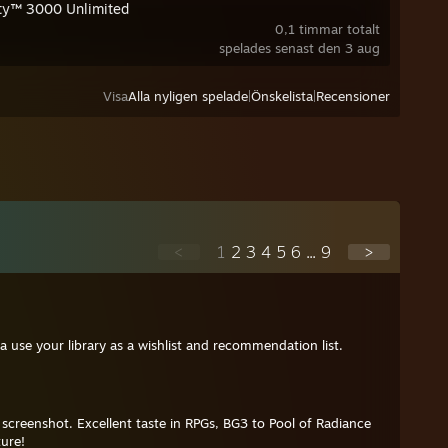
ty™ 3000 Unlimited
0,1 timmar totalt
spelades senast den 3 aug
Visa
Alla nyligen spelade
|
Önskelista
|
Recensioner
<
1
2
3
4
5
6
...
9
>
a use your library as a wishlist and recommendation list.
 screenshot. Excellent taste in RPGs, BG3 to Pool of Radiance
ture!