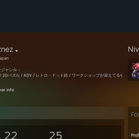
znez
Ni
apan
なジャンル：
G / 2Dパズル / ADV / レトロ・ドット絵 / ワークショップが栄えてるやつ
ンド承認は、ゲームのプレイ傾向にシンパシーを感じるかどうかで判断してい
mer info
フ画像はAIで作りました。
Fö
22
25
Pro