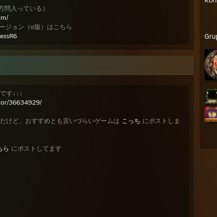
１８万問入っている）
om/
ージョン（α版）はこちら
hessR6
Gru
す↓↓↓
tor/36634929/
んだけど、おすすめとも言いづらいゲームは
こっち
にポストしま
ちら
にポストしてます