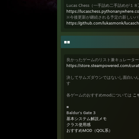
Lucas Chess（一手詰め二手詰めが
https://lucaschess.pythonanywhere.c
※今後更新が継続される予定の新しいバ
https://github.com/lukasmonk/lucasc
■■
良かったゲームのリスト兼キュレーターで
https://store.steampowered.com/cura
決してサムズダウンではないし面白い
す
各ゲームのおすすめmodについては
こ
■
Baldur's Gate 3
基本システム解説メモ
クラス使用感
おすすめMOD（QOL系）