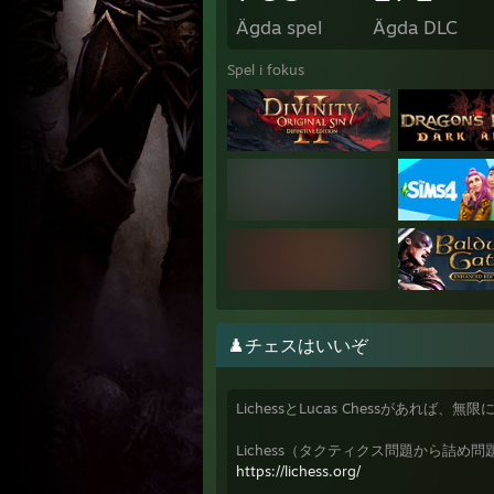
Ägda spel
Ägda DLC
Spel i fokus
♟️チェスはいいぞ
LichessとLucas Chessがあれば
Lichess（タクティクス問題から詰め
https://lichess.org/