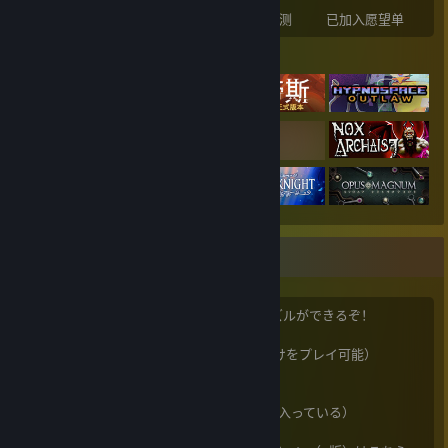
已拥有的游戏数
已拥有的 DLC 数
评测
已加入愿望单
展示的游戏
♟️チェスはいいぞ
LichessとLucas Chessがあれば、無限にパズルができるぞ！
Lichess（タクティクス問題から詰め問題だけをプレイ可能）
https://lichess.org/
Lucas Chess（一手詰め二手詰めが１８万問入っている）
https://lucaschess.pythonanywhere.com/