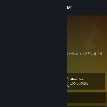
登录
商店
neznez
Japan
社区
关于
好きなジャンル：
CRPG / 2Dパズル / ADV / レトロ・ドット絵 / ワークショップが栄えてる
やつ
客服
查看更多信息
フレンド承認は、ゲームのプレイ傾向にシンパシーを感じるかどうかで判
断しています。
更改语言
プロフ画像はAIで作りました。
Absolution
级
111
获取 Steam 手机应用
100 点经验值
查看桌面版网站
当前离线