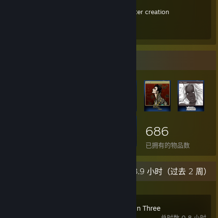
ベースMOD [1.4] My permanent list
種族・キャラクリ用品[1.4] Races, Character creation
RPGにしよう for playing as an RPG
物品展柜
686
已拥有的物品数
最新动态
3.9 小时（过去 2 周）
Zen Chess: Mate in Three
总时数 0.8 小时