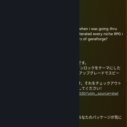
Cute pfp ><
TEMMIE
2024 年 8 月 30 日 下午 7:58
steam randomly showed me your pictures when i was going thru
the baulders gate 2 stuff and you have obliterated every niche RPG i
know of, have you looked into the remasters of geneforge?
creepyaru
2023 年 4 月 29 日 下午 7:21
こんにちは、私はインディーゲームの開発者です。
現在、ヴァンパイア・サバイバーズ、FTL、ガンロックをテーマにした
3Dゲームを開発中で、宇宙を舞台に、武器のアップグレードでスピー
ドランに対応する。
すべての種類のフィードバックは感謝されます。それをチェックアウト
し、それをウィッシュリストすることを検討してください！
https://store.steampowered.com/app/2285630?utm_source=stwl
HiroAndZero
2023 年 2 月 6 日 上午 6:51
あなたが常に共有しているこれらの画像で、あなたのパッケージが気に
なっていたのです。