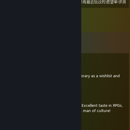
|
|
查看
所有最近玩过的
愿望单
评测
留言
查看所有
53
条留言
altondavisver4
2 月 20 日 上午 11:56
Great taste in games. I'm gonna use your library as a wishlist and
recommendation list.
Arim
2025 年 3 月 12 日 上午 8:33
Found you on a Divine Divinity screenshot. Excellent taste in RPGs,
BG3 to Pool of Radiance and all in between, man of culture!
Elipsia
2024 年 12 月 14 日 上午 8:42