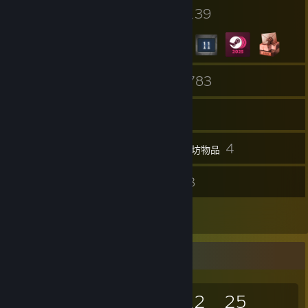
4
139
个人资料奖励
徽章
5
783
组
游戏
库存
5,609
4
截图
创意工坊物品
22
3
评测
指南
17
艺术作品
游戏收藏家
783
171
22
25