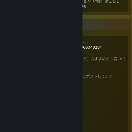
※今後更新が継続される予定の新しいバージョン（α版）はこちら
https://github.com/lukasmonk/lucaschessR6
■■
良かったゲームのリスト兼キュレーターです↓↓↓
https://store.steampowered.com/curator/36634929/
決してサムズダウンではないし面白いんだけど、おすすめとも言いづ
らいゲームは
こっち
にポストします
各ゲームのおすすめmodについては
こちら
にポストしてます
■
Baldur's Gate 3
基本システム解説メモ
クラス使用感
おすすめMOD（QOL系）
Rimworld MOD lists