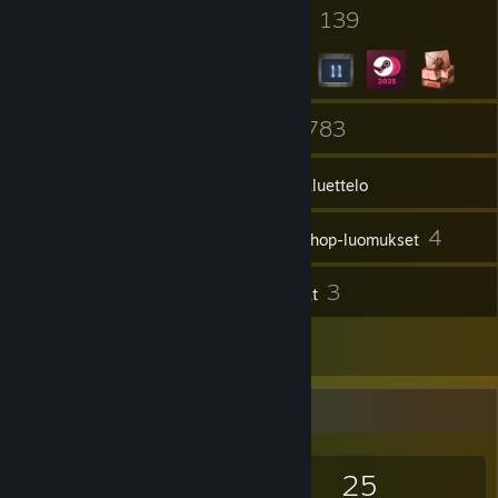
4
139
Profiilipalkinnot
Merkit
5
783
Ryhmät
Pelit
Tavaraluettelo
5 609
4
Kuvakaappaukset
Workshop-luomukset
22
3
Arvostelut
Oppaat
17
Taideteokset
Pelikeräilijä
783
171
22
25