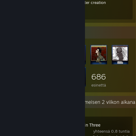
種族・キャラクリ用品[1.4] Races, Character creation
RPGにしよう for playing as an RPG
Esine-esittely
686
esinettä
Viimeaikainen toiminta
4,2 tuntia viimeisen 2 viikon aikana
Zen Chess: Mate in Three
yhteensä 0,8 tuntia