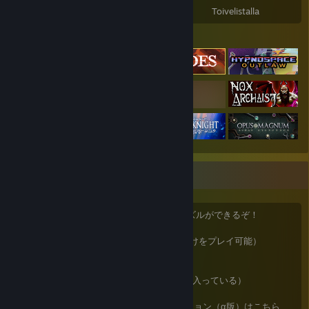
Peliä
Lisämateriaalia
Arvostelut
Toivelistalla
Valikoidut pelit
♟️チェスはいいぞ
LichessとLucas Chessがあれば、無限にパズルができるぞ！
Lichess（タクティクス問題から詰め問題だけをプレイ可能）
https://lichess.org/
Lucas Chess（一手詰め二手詰めが１８万問入っている）
https://lucaschess.pythonanywhere.com/
※今後更新が継続される予定の新しいバージョン（α版）はこちら