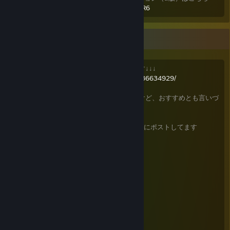
https://github.com/lukasmonk/lucaschessR6
■■
良かったゲームのリスト兼キュレーターです↓↓↓
https://store.steampowered.com/curator/36634929/
決してサムズダウンではないし面白いんだけど、おすすめとも言いづ
らいゲームは
こっち
にポストします
各ゲームのおすすめmodについては
こちら
にポストしてます
■
Baldur's Gate 3
基本システム解説メモ
クラス使用感
おすすめMOD（QOL系）
Rimworld MOD lists
ベースMOD [1.4] My permanent list