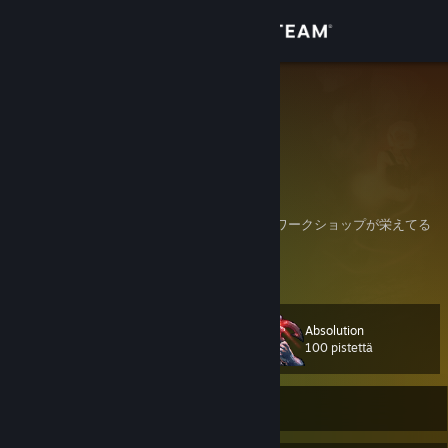
Kirjaudu sisään
Kauppa
neznez
Japan
Yhteisö
Tietoa
好きなジャンル：
CRPG / 2Dパズル / ADV / レトロ・ドット絵 / ワークショップが栄えてる
やつ
Tuki
Näytä lisätietoja
フレンド承認は、ゲームのプレイ傾向にシンパシーを感じるかどうかで判
断しています。
Vaihda kieli
プロフ画像はAIで作りました。
Absolution
Taso
111
100 pistettä
Hanki Steam-mobiilisovellus
Näytä työpöytäsivusto
Kirjautunut ulos