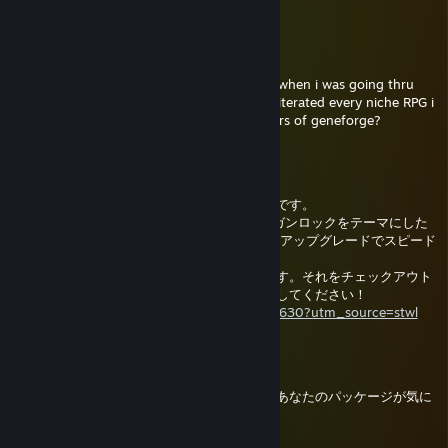
Cute pfp ><
TEMMIE
30.8.2024 klo 19.58
steam randomly showed me your pictures when i was going thru
the baulders gate 2 stuff and you have obliterated every niche RPG i
know of, have you looked into the remasters of geneforge?
creepyaru
29.4.2023 klo 19.21
こんにちは、私はインディーゲームの開発者です。
現在、ヴァンパイア・サバイバーズ、FTL、ガンロックをテーマにした
3Dゲームを開発中で、宇宙を舞台に、武器のアップグレードでスピード
ランに対応する。
すべての種類のフィードバックは感謝されます。それをチェックアウト
し、それをウィッシュリストすることを検討してください！
https://store.steampowered.com/app/2285630?utm_source=stwl
HiroAndZero
6.2.2023 klo 6.51
あなたが常に共有しているこれらの画像で、あなたのパッケージが気に
なっていたのです。