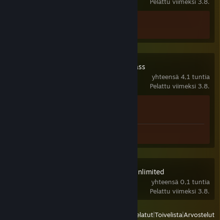
Pelattu viimeksi 3.8.
Saavutustilastot
2 / 10
King of Dragon Pass
yhteensä 4,1 tuntia
Pelattu viimeksi 3.8.
Saavutustilastot
1 / 43
Kuvakaappaukset 3
SimCity™ 3000 Unlimited
yhteensä 0,1 tuntia
Pelattu viimeksi 3.8.
Näytä
Kaikki viimeksi pelatut
|
Toivelista
|
Arvostelut