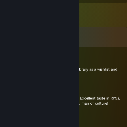
Kommentit
Näytä kaikki
53
kommenttia
altondavisver4
20.2. klo 11.56
Great taste in games. I'm gonna use your library as a wishlist and
recommendation list.
Arim
12.3.2025 klo 8.33
Found you on a Divine Divinity screenshot. Excellent taste in RPGs,
BG3 to Pool of Radiance and all in between, man of culture!
Elipsia
14.12.2024 klo 8.42