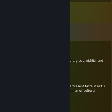
Comentários
Ver todos os
53
comentários
altondavisver4
20 de fev. às 11:56
Great taste in games. I'm gonna use your library as a wishlist and
recommendation list.
Arim
12/mar./2025 às 8:33
Found you on a Divine Divinity screenshot. Excellent taste in RPGs,
BG3 to Pool of Radiance and all in between, man of culture!
Elipsia
14/dez./2024 às 8:42
Cute pfp ><