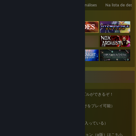
Jogos na conta
Cont. adicionais
Análises
Na lista de dese
Jogos em destaque
♟️チェスはいいぞ
LichessとLucas Chessがあれば、無限にパズルができるぞ！
Lichess（タクティクス問題から詰め問題だけをプレイ可能）
https://lichess.org/
Lucas Chess（一手詰め二手詰めが１８万問入っている）
https://lucaschess.pythonanywhere.com/
※今後更新が継続される予定の新しいバージョン（α版）はこちら