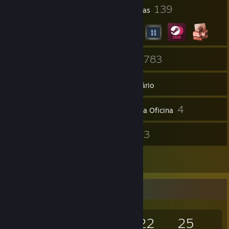
4
139
Prêmios do perfil
Insígnias
5
783
Grupos
Jogos
Inventário
5.609
4
Capturas de tela
Itens da Oficina
22
3
Análises
Guias
17
Artes
Colecionador de jogos
783
171
22
25