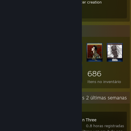
種族・キャラクリ用品[1.4] Races, Character creation
RPGにしよう for playing as an RPG
Destaques do inventário
686
Itens no inventário
Atividade recente
4,2 hora(s) nas 2 últimas semanas
Zen Chess: Mate in Three
0,8 horas registradas