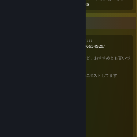
https://github.com/lukasmonk/lucaschessR6
■■
良かったゲームのリスト兼キュレーターです↓↓↓
https://store.steampowered.com/curator/36634929/
決してサムズダウンではないし面白いんだけど、おすすめとも言いづ
らいゲームは
こっち
にポストします
各ゲームのおすすめmodについては
こちら
にポストしてます
■
Baldur's Gate 3
基本システム解説メモ
クラス使用感
おすすめMOD（QOL系）
Rimworld MOD lists
ベースMOD [1.4] My permanent list