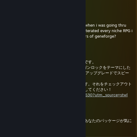
TEMMIE
30/ago./2024 às 19:58
steam randomly showed me your pictures when i was going thru
the baulders gate 2 stuff and you have obliterated every niche RPG i
know of, have you looked into the remasters of geneforge?
creepyaru
29/abr./2023 às 19:21
こんにちは、私はインディーゲームの開発者です。
現在、ヴァンパイア・サバイバーズ、FTL、ガンロックをテーマにした
3Dゲームを開発中で、宇宙を舞台に、武器のアップグレードでスピー
ドランに対応する。
すべての種類のフィードバックは感謝されます。それをチェックアウト
し、それをウィッシュリストすることを検討してください！
https://store.steampowered.com/app/2285630?utm_source=stwl
HiroAndZero
6/fev./2023 às 6:51
あなたが常に共有しているこれらの画像で、あなたのパッケージが気に
なっていたのです。