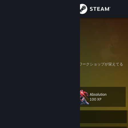
Iniciar sessão
Loja
neznez
Japan
Comunidade
Sobre
好きなジャンル：
CRPG / 2Dパズル / ADV / レトロ・ドット絵 / ワークショップが栄えてる
やつ
Suporte
Ver mais informações
フレンド承認は、ゲームのプレイ傾向にシンパシーを感じるかどうかで判
断しています。
Alterar idioma
プロフ画像はAIで作りました。
Absolution
Nível
111
100 XP
Baixe o aplicativo móvel do Steam
Ver versão para computadores
Off-line