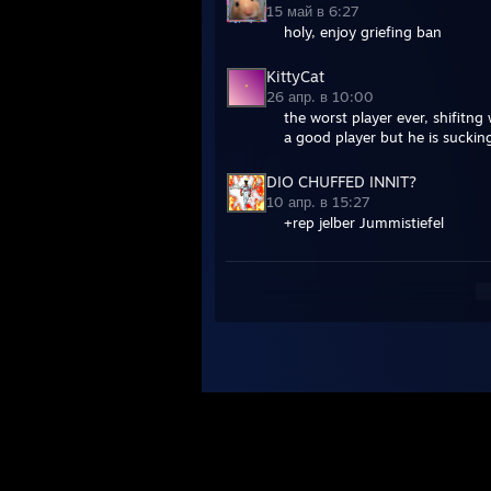
15 май в 6:27
holy, enjoy griefing ban
KittyCat
26 апр. в 10:00
the worst player ever, shifitn
a good player but he is sucking
DIO CHUFFED INNIT?
10 апр. в 15:27
+rep jelber Jummistiefel