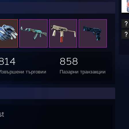
814
858
Извършени търговии
Пазарни транзакции
st