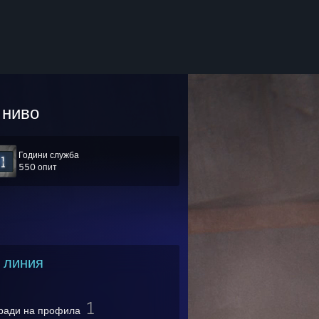
ниво
Години служба
550 опит
 линия
1
ради на профила