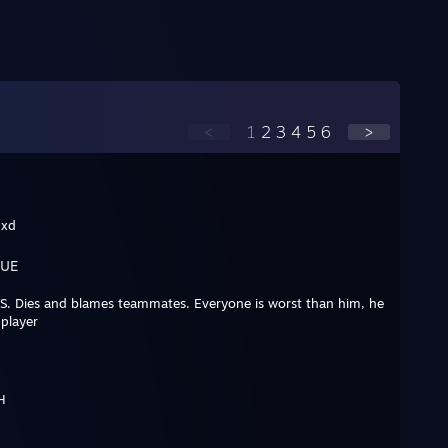
<
1
2
3
4
5
6
>
 xd
GUE
t CS. Dies and blames teammates. Everyone is worst than him, he
 player
H