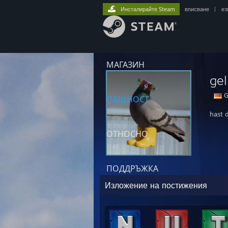
Инсталирайте Steam
вписване
|
ез
МАГАЗИН
gel
G
ОБЩНОСТ
hast 
ОТНОСНО
ПОДДРЪЖКА
Изложение на постижения