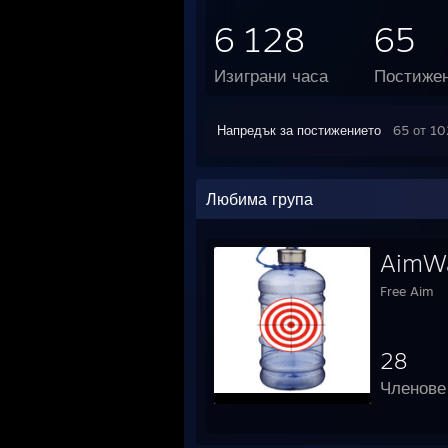
6 128
65
Изиграни часа
Постиже
Напредък за постижението
65 от 10
Любима група
AimWa
Free Aim
28
Членове