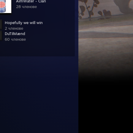
AimWater - Clan
28 членове
Hopefully we will win
2 членове
DuTilMænd
60 членове