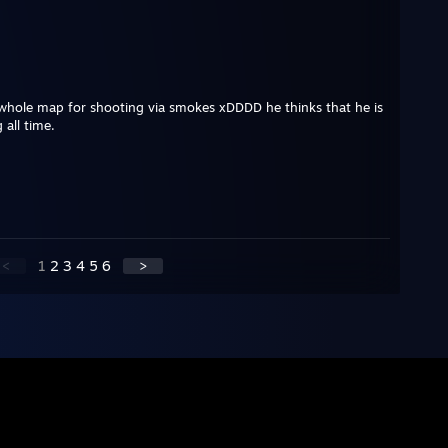
g whole map for shooting via smokes xDDDD he thinks that he is
 all time.
<
1
2
3
4
5
6
>