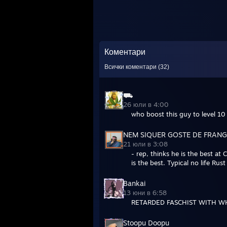
Коментари
Всички коментари (
32
)
⛟
26 юли в 4:00
who boost this guy to level 10
NEM SIQUER GOSTE DE FRAN
21 юли в 3:08
- rep, thinks he is the best a
is the best. Typical no life Rust
Bankai
13 юни в 6:58
RETARDED FASCHIST WITH W
Stoopu Doopu