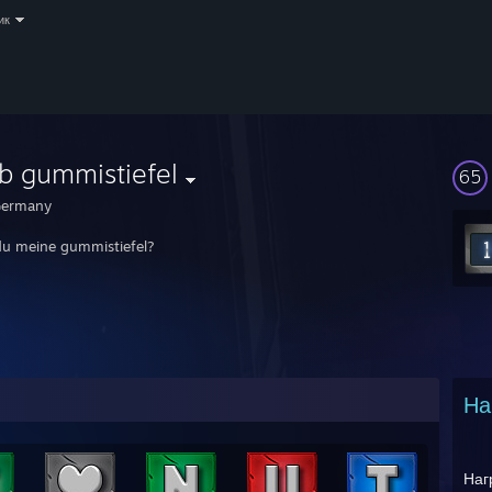
ик
b gummistiefel
65
ermany
du meine gummistiefel?
На
Наг