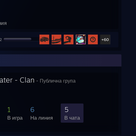
ния
2
+60
ter - Clan
- Публична група
1
6
5
В игра
На линия
В чата