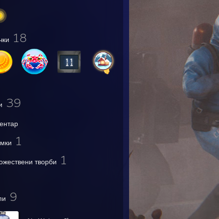
18
чки
39
и
ентар
1
мки
1
ожествени творби
9
пи