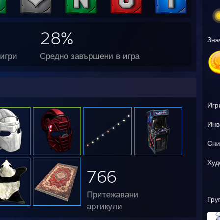
28%
Зна
игри
Средно завършени в игра
Игр
Инв
Сни
Худ
766
Притежавани
Гру
артикули