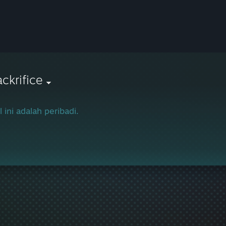
ckrifice
l ini adalah peribadi.