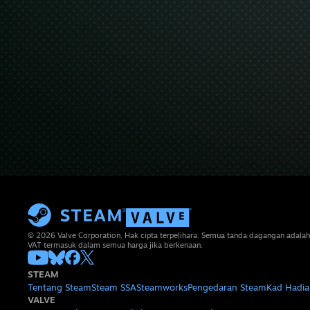
© 2026 Valve Corporation. Hak cipta terpelihara. Semua tanda dagangan adalah
VAT termasuk dalam semua harga jika berkenaan.
STEAM
Tentang Steam
Steam SSA
Steamworks
Pengedaran Steam
Kad Hadia
VALVE