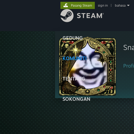
Pasang Steam
sign in
|
bahasa
GEDUNG
Sna
KOMUNITI
Profi
TENTANG
SOKONGAN