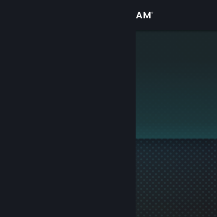
Přihlásit se
Obchod
Snackrifice
Komunita
Informace
Tento profil je soukromý.
Podpora
Změnit jazyk
Mobilní aplikace služby Steam
Desktopová verze stránky