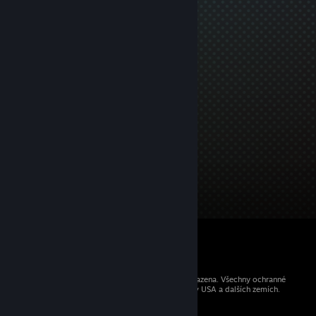
© 2026 Valve Corporation. Všechna práva vyhrazena. Všechny ochranné
známky jsou vlastnictvím příslušných subjektů v USA a dalších zemích.
Všechny ceny jsou uvedeny včetně DPH.