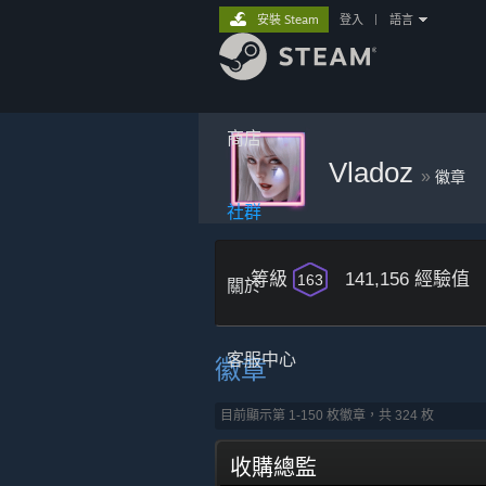
安裝 Steam
登入
|
語言
商店
Vladoz
»
徽章
社群
等級
141,156 經驗值
163
關於
客服中心
徽章
目前顯示第 1-150 枚徽章，共 324 枚
收購總監