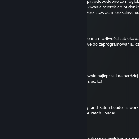
@kszosky nie było potrzeby, ale też bardzo prawdopodobne że mogłob
spawn/despawn pojazdów (w efekcie wyszukiwanie ścieżek do budynk
działać jak autostrady, przy których nie możesz stawiać mieszkalnyc
kszosky
Jul 8 @ 6:07am
Mam pytanko odnośnie TM:PE, dlaczego nie ma możliwości zablokowa
konkretnych chodnikach? Nie jest to możliwe do zaprogramowania, czy
nie będzie to potrzebne?
Maciej Maciak #MACIAK2030
Mar 20 @ 5:15am
Krzychu. stworzyłeś do Cities Skylines dosłownie najlepsze i najbardzi
można pobrać. Pozdrawiam Cię z całego serduszka!
Pitoca_KS
Mar 11 @ 9:30am
Exactly, the updated FPS Booster is working, and Patch Loader is workin
problem, it's due to outdated mods, not the Patch Loader.
Krzychu1245
Mar 11 @ 2:02am