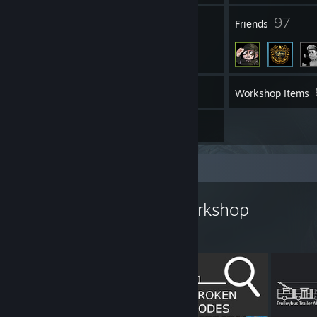
3
97
Groups
Friends
Inventory
Workshop Items
2
Guides
Workshop Showcase
Krzychu1245's Workshop