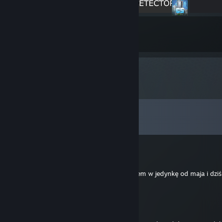
8
1465
Submissions
Followers
Comments
View all
85
comments
krzysztofwilk1993
Jul 31 @ 12:48am
Hey, Loading Screen mi nie działa. Nie grałem w jedynkę od maja i dz
Co jest?
Krzychu1245
Jul 8 @ 6:35am