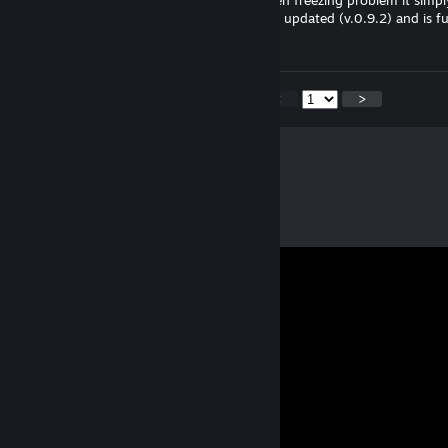
@Pitoca_KS if FPS_Booster is causing screen freezing problem it simply
running outdated version. FPS Booster was updated (v.0.9.2) and is fu
game and the Patch Loader mod.
<
>