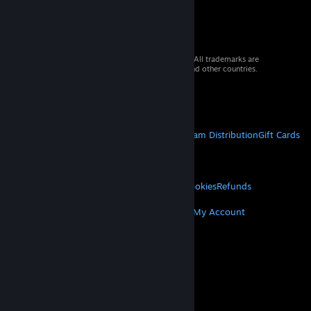
© 2026 Valve Corporation. All rights reserved. All trademarks are
property of their respective owners in the US and other countries.
VAT included in all prices where applicable.
Get Mobile Apps
STEAM
About Steam
Steam SSA
Steamworks
Steam Distribution
Gift Cards
VALVE
About Valve
Jobs
Hardware
Recycling
LEGAL
Privacy
Accessibility
Notices & Policies
Cookies
Refunds
MORE
Get Steam
Get Mobile Apps
Get Support
My Account