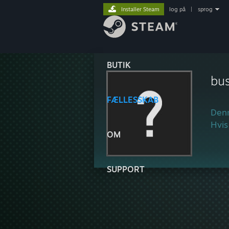
Installer Steam
log på
|
sprog
BUTIK
bu
FÆLLESSKAB
Denn
Hvis
OM
SUPPORT