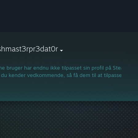
shmast3rpr3dat0r
e bruger har endnu ikke tilpasset sin profil på Steam-fæl
 du kender vedkommende, så få dem til at tilpasse deres p