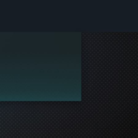
lesskabet.
rofil og deltage i spilfællesskabet!