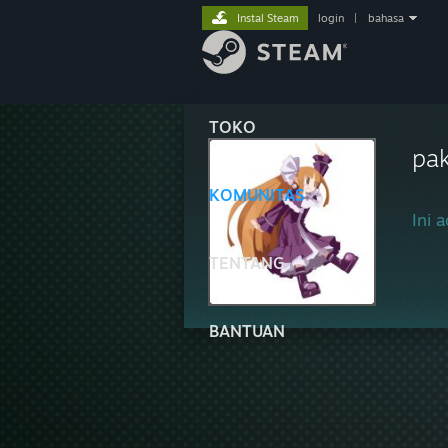
Instal Steam
login
|
bahasa
TOKO
pa
KOMUNITAS
Ini a
TENTANG
BANTUAN