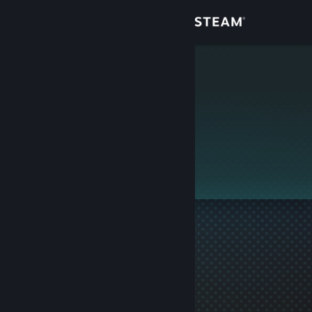
Login
Toko
TsampaD
Komunitas
Tentang
Ini adalah profil privat.
Bantuan
Ubah bahasa
Dapatkan Aplikasi Seluler Steam
Lihat situs web desktop