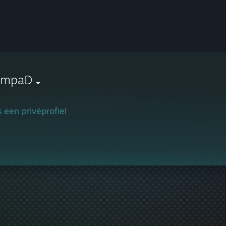
ampaD
is een privéprofiel