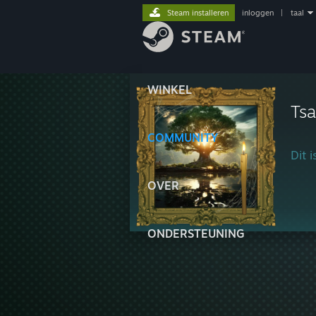
Steam installeren
inloggen
|
taal
WINKEL
Ts
COMMUNITY
Dit 
OVER
ONDERSTEUNING