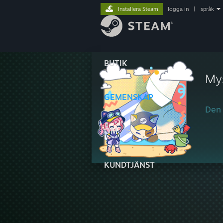
Installera Steam
logga in
|
språk
BUTIK
My
GEMENSKAP
Den 
OM
KUNDTJÄNST