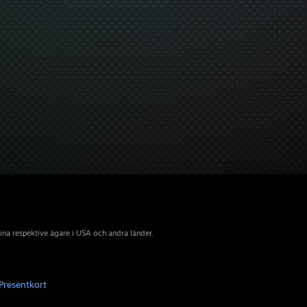
sina respektive ägare i USA och andra länder.
Presentkort