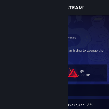
เข้าสู่ระบบ
ร้านค้า
Dark Bat
Nick
ชุมชน
Washington, United States
เกี่ยวกับ
Living for the future is more important than trying to avenge the
past.
ฝ่ายสนับสนุน
Igni
เลเวล
37
เปลี่ยนภาษา
500 XP
รับแอป Steam แบบพกพา
ออฟไลน์อยู่ในขณะนี้
ชมเว็บไซต์สำหรับเดสก์ท็อป
2
25
รางวัลโปรไฟล์
เหรียญตรา