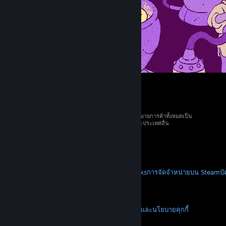
© 2026 Valve Corporation สงวนลิขสิทธิ์ เครื่องหมายการค้าทั้งหมดเป็น
ทรัพย์สินของเจ้าของที่เกี่ยวข้องในสหรัฐอเมริกาและประเทศอื่น
ราคาทั้งหมดรวมภาษีมูลค่าเพิ่มแล้ว
ดาวน์โหลดแอปแบบพกพา
STEAM
เกี่ยวกับ Steam
SSA ของ Steam
Steamworks
การจัดจำหน่ายบน Steam
บ
VALVE
เกี่ยวกับ Valve
งาน
ฮาร์ดแวร์
การรีไซเคิล
กฎหมาย
ความเป็นส่วนตัว
การช่วยการเข้าถึง
ประกาศและนโยบาย
คุกกี้
การคืนเงิน