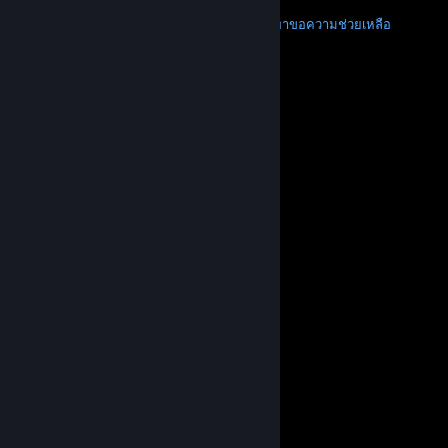
เพิ่มเติม
ดาวน์โหลด Steam
ดาวน์โหลดแอปแบบพกพา
ขอความช่วยเหลือ
บัญชีของฉัน