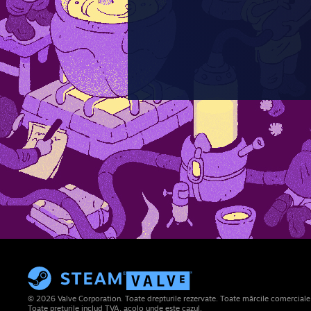
© 2026 Valve Corporation. Toate drepturile rezervate. Toate mărcile comerciale su
Toate prețurile includ TVA, acolo unde este cazul.