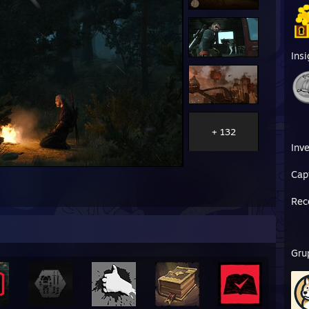
Ins
+ 132
Inv
Cap
Rec
Gru