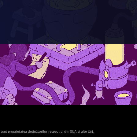
nt proprietatea deținătorilor respectivi din SUA și alte țări.