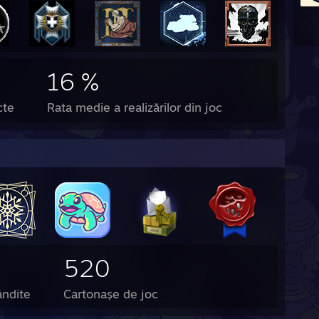
16 %
cte
Rata medie a realizărilor din joc
520
ândite
Cartonașe de joc