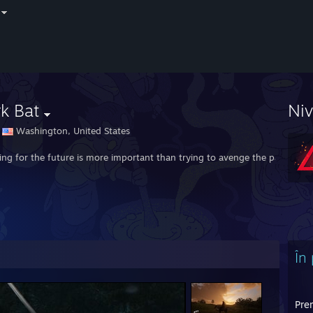
k Bat
Ni
Washington, United States
ving for the future is more important than trying to avenge the past.
În
Prem