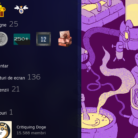
25
igne
entar
136
turi de ecran
21
enzii
1
puri
Critiquing Doge
15.588 membri