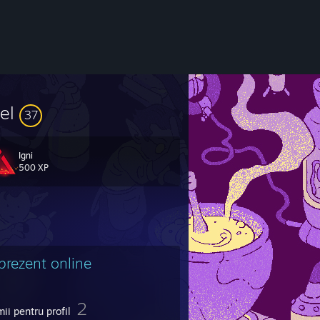
vel
37
Igni
500 XP
 prezent online
2
ii pentru profil