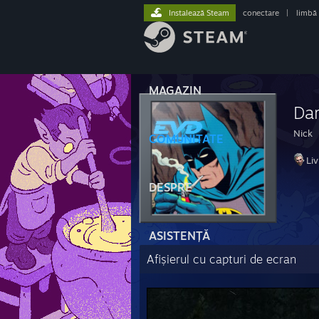
Instalează Steam
conectare
|
limbă
MAGAZIN
Dar
Nick
COMUNITATE
Li
DESPRE
ASISTENȚĂ
Afișierul cu capturi de ecran