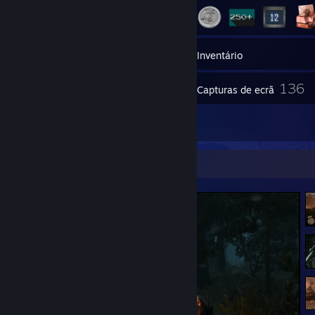
1
Grupos
Inventário
136
Capturas de ecrã
21
Análises
Capturas de ecrã em destaque