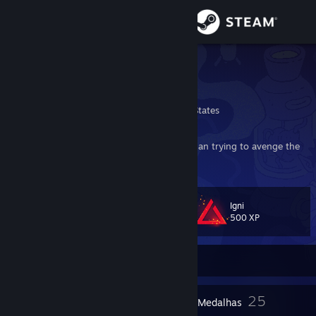
Iniciar sessão
Loja
Dark Bat
Nick
Comunidade
Washington, United States
Sobre
Living for the future is more important than trying to avenge the
past.
Apoio
Igni
Nível
37
Alterar idioma
500 XP
Instala a app móvel do Steam
Atualmente offline
Ver versão para computadores
2
25
Prémios do perfil
Medalhas