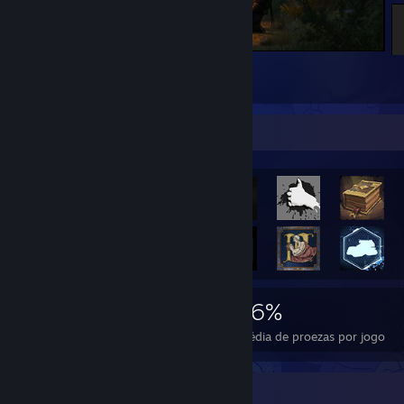
The Witcher 3: Wild Hunt
1
Proezas em destaque
1.851
1
16%
Proezas
Jogos concluídos
Média de proezas por jogo
Colecionador de medalhas