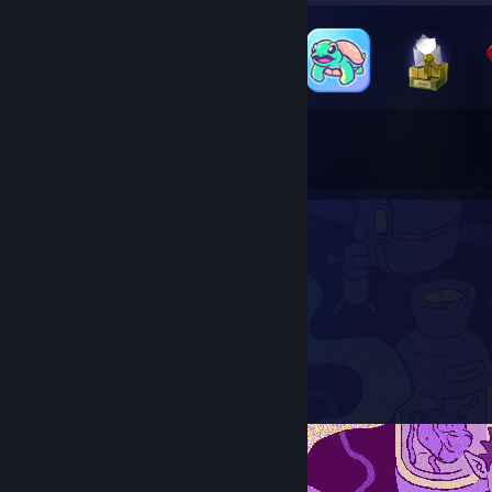
25
521
Total de medalhas
Cartas