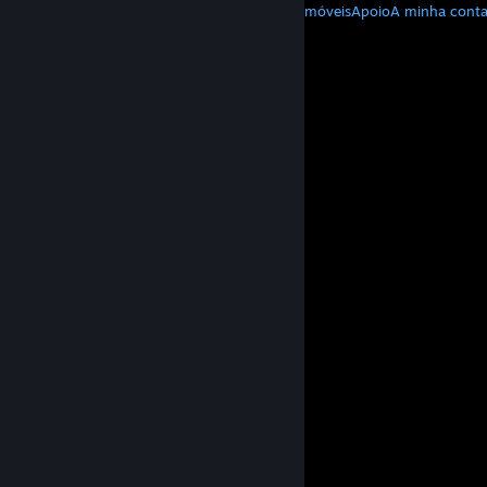
Download do Steam
Download de apps móveis
Apoio
A minha cont