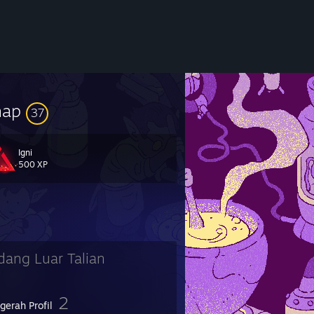
hap
37
Igni
500 XP
dang Luar Talian
2
gerah Profil