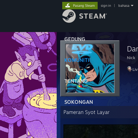
Pasang Steam
sign in
|
bahasa
GEDUNG
Dar
Nick
KOMUNITI
Li
TENTANG
SOKONGAN
Pameran Syot Layar