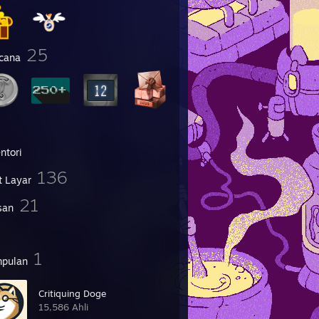
25
cana
ntori
136
t Layar
21
san
1
pulan
Critiquing Doge
15,586 Ahli