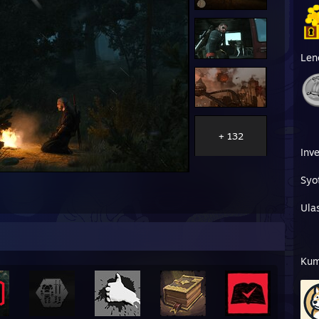
Len
+ 132
Inve
Syo
Ula
Kum