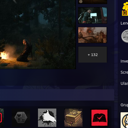
Len
+ 132
Inve
Scr
Ula
Gru