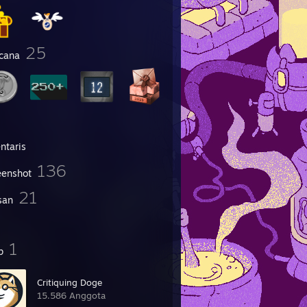
25
cana
ntaris
136
eenshot
21
san
1
p
Critiquing Doge
15.586 Anggota