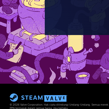
© 2026 Valve Corporation. Hak cipta dilindungi Undang-Undang. Semua merek 
PPN termasuk dalam semua harga, jika berlaku.