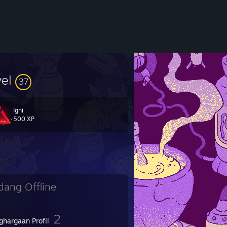
vel
37
Igni
500 XP
dang Offline
2
ghargaan Profil