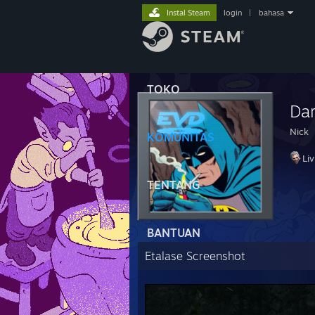
Instal Steam
login
|
bahasa
TOKO
Dar
Nick
KOMUNITAS
Li
TENTANG
BANTUAN
Etalase Screenshot