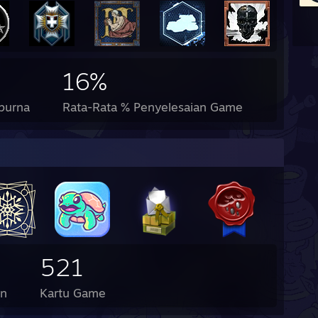
16%
purna
Rata-Rata % Penyelesaian Game
521
an
Kartu Game