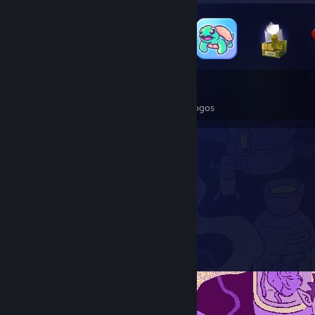
25
521
Total de insígnias obtidas
Cartas de jogos