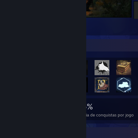
The Witcher 3: Wild Hunt
1
Destaque de conquistas
1.851
1
16%
Conquistas
Jogos perfeitos
Média de conquistas por jogo
Colecionador de insígnias