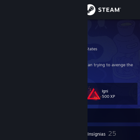
Iniciar sessão
Loja
Dark Bat
Nick
Comunidade
Washington, United States
Sobre
Living for the future is more important than trying to avenge the
past.
Suporte
Igni
Nível
37
Alterar idioma
500 XP
Baixe o aplicativo móvel do Steam
Off-line
Ver versão para computadores
2
25
Prêmios do perfil
Insígnias