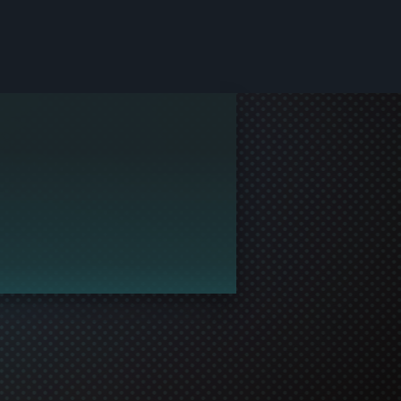
ereka.
embuat profil dan alami keseronokan bermain!