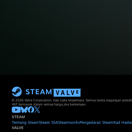
© 2026 Valve Corporation. Hak cipta terpelihara. Semua tanda dagangan adalah
VAT termasuk dalam semua harga jika berkenaan.
STEAM
Tentang Steam
Steam SSA
Steamworks
Pengedaran Steam
Kad Hadia
VALVE