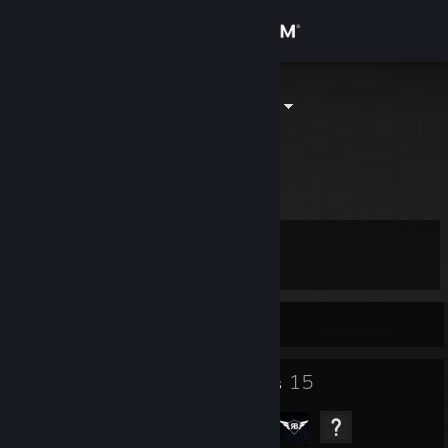
Sign in
Store
new machine
Nate
Community
Illinois, United States
About
Level
Support
12
Change language
Currently Offline
Get the Steam Mobile App
11
15
Badges
Groups
View desktop website