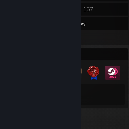
53
167
Friends
Games
Inventory
12
Reviews
Badge Collector
11
260
Total Badges Earned
Game Cards