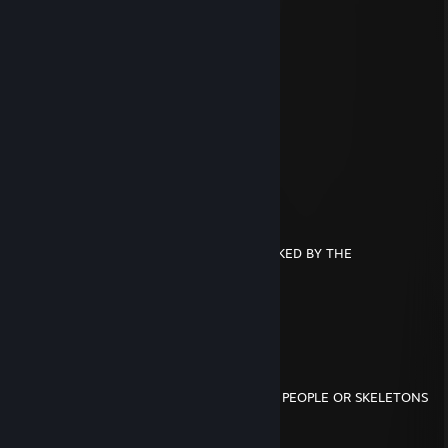
WILL EAT YOU
Frosty_Nips
Dec 30, 2021 @ 9:45pm
░░░░░
░░░░░░░░░░░░▄▐
░░░░░░▄▄▄░░▄██▄
░░░░░▐▀█▀▌░░░░▀█▄
░░░░░▐█▄█▌░░░░░░▀█▄
░░░░░░▀▄▀░░░▄▄▄▄▄▀▀
░░░░▄▄▄██▀▀▀▀
░░░█▀▄▄▄█░▀▀
░░░▌░▄▄▄▐▌▀▀▀
▄░▐░░░▄▄░█░▀▀ YOU HAVE BEEN SPOOKED BY THE
▀█▌░░░▄░▀█▀░▀
░░░░░░░▄▄▐▌▄▄
░░░░░░░▀███▀█░▄
░░░░░░▐▌▀▄▀▄▀▐▄SPOOKY SKELETON
░░░░░░▐▀░░░░░░▐▌
░░░░░░█░░░░░░░░█
░░░░░▐▌░░░░░░░░░█
░░░░░█░░░░░░░░░░▐▌SEND THIS TO 7 PEOPLE OR SKELETONS
WILL EAT YOU