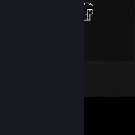
╔╗╔╗─────────╔═╦╗─────╔═╦╗˛.o•°★°•o.˛
║╚╝╠═╗╔═╦═╦╦╗║║║╠═╦╦╦╗╚╗║╠═╦═╗╔╦╗
║╔╗║╬╚╣╬║╬║║║║║║║╩╣║║║╔╩╗║╩╣╬╚╣╔╝
╚╝╚╩══╣╔╣╔╬╗║╚╩═╩═╩══╝╚══╩═╩══╩╝
──────╚╝╚╝╚═╝
WokeCoffee
Jul 10, 2014 @ 1:32pm
tony