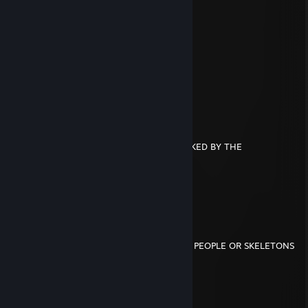
Frosty_Nips
Aug 3, 2016 @ 8:05pm
░░░░░
░░░░░░░░░░░░▄▐
░░░░░░▄▄▄░░▄██▄
░░░░░▐▀█▀▌░░░░▀█▄
░░░░░▐█▄█▌░░░░░░▀█▄
░░░░░░▀▄▀░░░▄▄▄▄▄▀▀
░░░░▄▄▄██▀▀▀▀
░░░█▀▄▄▄█░▀▀
░░░▌░▄▄▄▐▌▀▀▀
▄░▐░░░▄▄░█░▀▀ YOU HAVE BEEN SPOOKED BY THE
▀█▌░░░▄░▀█▀░▀
░░░░░░░▄▄▐▌▄▄
░░░░░░░▀███▀█░▄
░░░░░░▐▌▀▄▀▄▀▐▄SPOOKY SKELETON
░░░░░░▐▀░░░░░░▐▌
░░░░░░█░░░░░░░░█
░░░░░▐▌░░░░░░░░░█
░░░░░█░░░░░░░░░░▐▌SEND THIS TO 7 PEOPLE OR SKELETONS
WILL EAT YOU
Mj2hogan
Jan 1, 2016 @ 6:00pm