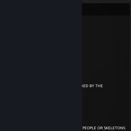
Comments
WokeCoffee
Nov 5, 2024 @ 7:11pm
░░░░░
░░░░░░░░░░░░▄▐
░░░░░░▄▄▄░░▄██▄
░░░░░▐▀█▀▌░░░░▀█▄
░░░░░▐█▄█▌░░░░░░▀█▄
░░░░░░▀▄▀░░░▄▄▄▄▄▀▀
░░░░▄▄▄██▀▀▀▀
░░░█▀▄▄▄█░▀▀
░░░▌░▄▄▄▐▌▀▀▀
▄░▐░░░▄▄░█░▀▀ YOU HAVE BEEN SPOOKED BY THE
▀█▌░░░▄░▀█▀░▀
░░░░░░░▄▄▐▌▄▄
░░░░░░░▀███▀█░▄
░░░░░░▐▌▀▄▀▄▀▐▄SPOOKY SKELETON
░░░░░░▐▀░░░░░░▐▌
░░░░░░█░░░░░░░░█
░░░░░▐▌░░░░░░░░░█
░░░░░█░░░░░░░░░░▐▌SEND THIS TO 7 PEOPLE OR SKELETONS