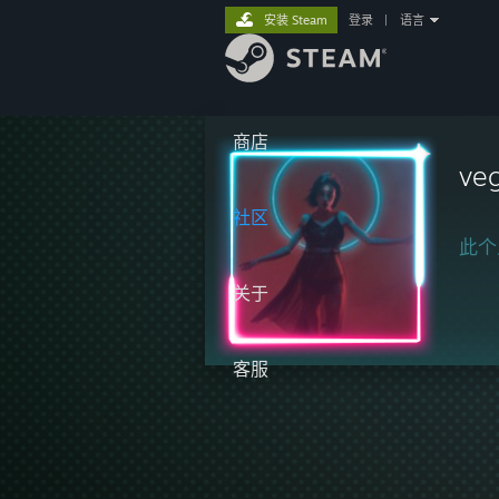
安装 Steam
登录
|
语言
商店
ve
社区
此个
关于
客服