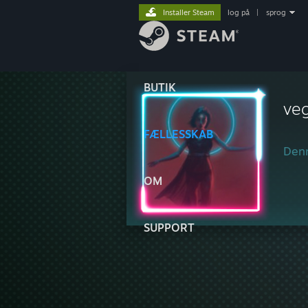
Installer Steam
log på
|
sprog
BUTIK
ve
FÆLLESSKAB
Denn
OM
SUPPORT