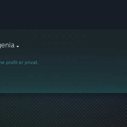
genia
e profil er privat.